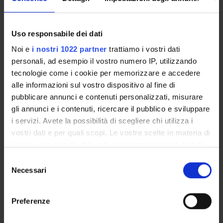
Insegnamenti
Calendario didattico
Uso responsabile dei dati
Orario lezioni
Noi e
i nostri 1022 partner
trattiamo i vostri dati
Piani didattici
personali, ad esempio il vostro numero IP, utilizzando
Calendario esami
tecnologie come i cookie per memorizzare e accedere
Bacheca avvisi
alle informazioni sul vostro dispositivo al fine di
Proposte tesi e stage
pubblicare annunci e contenuti personalizzati, misurare
Organi collegiali e di governo
gli annunci e i contenuti, ricercare il pubblico e sviluppare
Docenti
i servizi. Avete la possibilità di scegliere chi utilizza i
vostri dati e per quali scopi. Le vostre scelte in materia di
privacy sono applicabili solo su questa proprietà digitale
OFFERTA FORMATIVA
in cui avete effettuato le vostre scelte. È possibile
Selezione
CORSI DI STUDIO
modificare o revocare il proprio consenso in qualsiasi
Necessari
del
momento dalla Dichiarazione sui cookie o facendo clic
consenso
DOTTORATI, MASTER E FORMAZIONE SUPERIORE
sull'icona di attivazione della privacy.
Preferenze
Contatti
Con il tuo consenso, vorremmo anche: