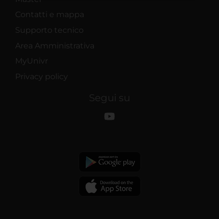
raccolto dal tuo utilizzo dei loro servizi.
Contatti e mappa
Supporto tecnico
Area Amministrativa
MyUnivr
Privacy policy
Segui su