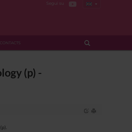
Segui su
CONTACTS
ogy (p) -
(p).