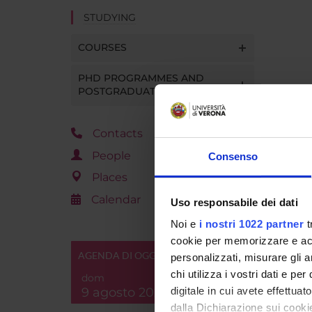
STUDYING
COURSES
PHD PROGRAMMES AND
POSTGRADUATE TRAINING
Contacts
People
Consenso
Places
Calendar
Uso responsabile dei dati
Noi e
i nostri 1022 partner
t
cookie per memorizzare e acce
AGENDA DI OGGI
personalizzati, misurare gli an
chi utilizza i vostri dati e pe
dom
9 agosto 2026
digitale in cui avete effettua
dalla Dichiarazione sui cookie