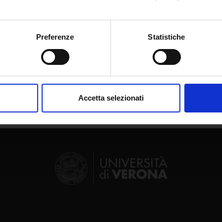
mo anche:
oni sulla tua posizione geografica, con un'approssimazione di qu
Preferenze
Statistiche
spositivo, scansionandolo attivamente alla ricerca di caratteristich
Share
aborati i tuoi dati personali e imposta le tue preferenze nella
s
consenso in qualsiasi momento dalla Dichiarazione sui cookie.
Accetta selezionati
nalizzare contenuti ed annunci, per fornire funzionalità dei socia
inoltre informazioni sul modo in cui utilizzi il nostro sito con i n
icità e social media, i quali potrebbero combinarle con altre inform
lizzo dei loro servizi.