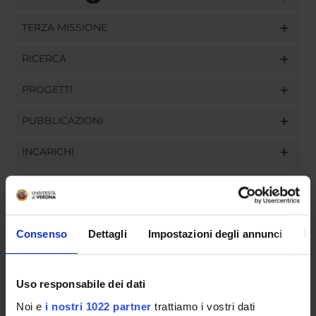
TERZA MISSIONE
RICERCA
PROGETTI
PUBBLICAZIONI
INCARICHI
ORGANIZZAZIONE
Consenso
Dettagli
Impostazioni degli annunci
In
GOVERNANCE
Uso responsabile dei dati
COMMISSIONI
Noi e
i nostri 1022 partner
trattiamo i vostri dati