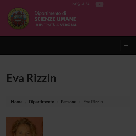
Segui su
Toggl
Eva Rizzin
Home
Dipartimento
Persone
Eva Rizzin