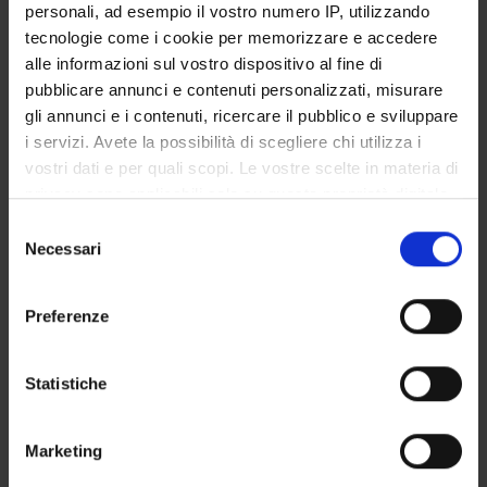
UFFICI E STRUTTURE DI SERVIZIO
personali, ad esempio il vostro numero IP, utilizzando
tecnologie come i cookie per memorizzare e accedere
SERVIZI DI SEGRETERIA STUDENTI
alle informazioni sul vostro dispositivo al fine di
pubblicare annunci e contenuti personalizzati, misurare
STRUTTURE DEL DIPARTIMENTO
gli annunci e i contenuti, ricercare il pubblico e sviluppare
i servizi. Avete la possibilità di scegliere chi utilizza i
BIBLIOTECHE
vostri dati e per quali scopi. Le vostre scelte in materia di
privacy sono applicabili solo su questa proprietà digitale
CENTRI
in cui avete effettuato le vostre scelte. È possibile
Selezione
modificare o revocare il proprio consenso in qualsiasi
Necessari
LABORATORI
del
momento dalla Dichiarazione sui cookie o facendo clic
consenso
sull'icona di attivazione della privacy.
SPIN OFF E AZIENDE
Preferenze
SPAZI COMUNI DEL DIPARTIMENTO
Con il tuo consenso, vorremmo anche:
raccogliere informazioni sulla tua posizione
Statistiche
Contatti
geografica, con un'approssimazione di qualche
metro,
Persone
Marketing
Identificare il tuo dispositivo, scansionandolo
Luoghi
attivamente alla ricerca di caratteristiche specifiche