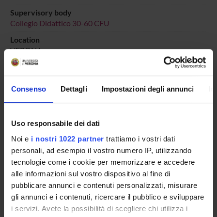
Supervisory body
Collegio Didattico 30-60 CFU
Location
VERONA
Main Department
Human Sciences
Consenso
Dettagli
Impostazioni degli annunci
In
Macro area
Humanities
Subject area
Uso responsabile dei dati
Literature, Arts and Communication Studies
Noi e
i nostri 1022 partner
trattiamo i vostri dati
personali, ad esempio il vostro numero IP, utilizzando
tecnologie come i cookie per memorizzare e accedere
alle informazioni sul vostro dispositivo al fine di
pubblicare annunci e contenuti personalizzati, misurare
Overview
gli annunci e i contenuti, ricercare il pubblico e sviluppare
Enrolment Policy
i servizi. Avete la possibilità di scegliere chi utilizza i
Courses