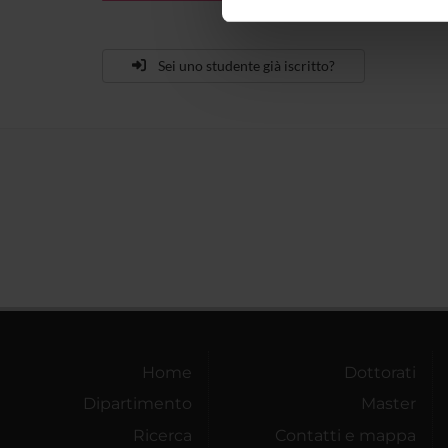
nostro traffico. Condividiamo 
di analisi dei dati web, pubbl
che hanno raccolto dal tuo uti
Sei uno studente già iscritto?
Home
Dottorati
Dipartimento
Master
Ricerca
Contatti e mappa