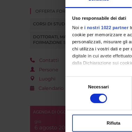
OFFERTA FORMATIVA
Uso responsabile dei dati
CORSI DI STUDIO
Noi e
i nostri 1022 partner
t
cookie per memorizzare e acce
DOTTORATI, MASTER E
personalizzati, misurare gli an
FORMAZIONE SUPERIORE
chi utilizza i vostri dati e pe
digitale in cui avete effettua
Contatti
dalla Dichiarazione sui cookie
Persone
Con il tuo consenso, vorrem
Luoghi
Selezione
raccogliere informazi
Necessari
del
Calendario
Identificare il tuo di
consenso
digitali).
Approfondisci come vengono el
AGENDA DI OGGI
modificare o ritirare il tuo 
gio
Rifiuta
6 agosto 2026
Utilizziamo i cookie per perso