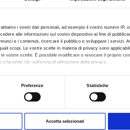
rattiamo i vostri dati personali, ad esempio il vostro numero IP, 
dere alle informazioni sul vostro dispositivo al fine di pubblica
nunci e i contenuti, ricercare il pubblico e sviluppare i servizi. A
r quali scopi. Le vostre scelte in materia di privacy sono applicabi
to le vostre scelte. È possibile modificare o revocare il proprio 
 o facendo clic sull'icona di attivazione della privacy.
mo anche:
oni sulla tua posizione geografica, con un'approssimazione di qu
Preferenze
Statistiche
spositivo, scansionandolo attivamente alla ricerca di caratteristich
aborati i tuoi dati personali e imposta le tue preferenze nella
s
consenso in qualsiasi momento dalla Dichiarazione sui cookie.
Accetta selezionati
nalizzare contenuti ed annunci, per fornire funzionalità dei socia