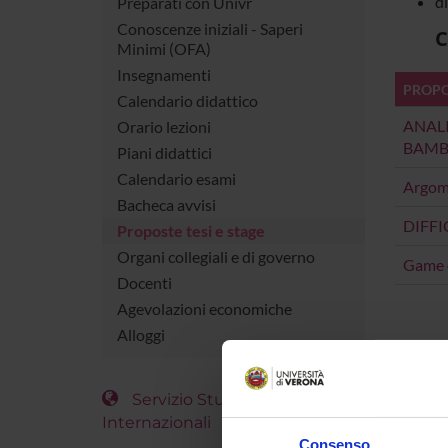
d
Preparati con Univr
Conoscenze iniziali - Saperi
C
Minimi (OFA)
Insegnamenti
PROPOS
Calendario didattico
ANALI
Orario lezioni
BAMBI
Piani didattici
Calendario esami
Argome
Bacheca avvisi
DIFFI
Proposte tesi e stage
Organi collegiali e di governo
Game o
Docenti
Agevolazioni economiche
Alloggi
Servizio Studenti
Internazionali
Consenso