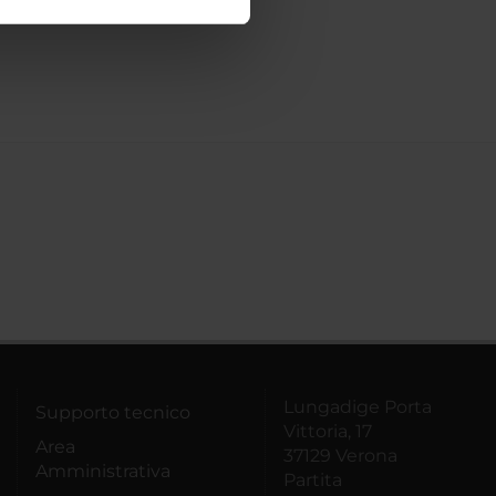
ostri partner che si occupano
azioni che hai fornito loro o
Lungadige Porta
Supporto tecnico
Vittoria, 17
Area
37129 Verona
Amministrativa
Partita