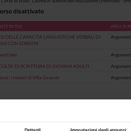
i Corso di studi:
Laurea in Scienze dell'educazione (triennale) - or
orso disattivato
TE DI TESI
AREA DI R
SI DELLE CAPACITA’ LINGUISTICHE VERBALI DI
Argomenti
NI CON SORDITA’
nti tesi
Argomenti
COLTA’ DI SCRITTURA DI GIOVANI ADULTI
Argomenti
ver: i misteri di Villa Girasole
Argomenti
Dettagli
Impostazioni degli annunci