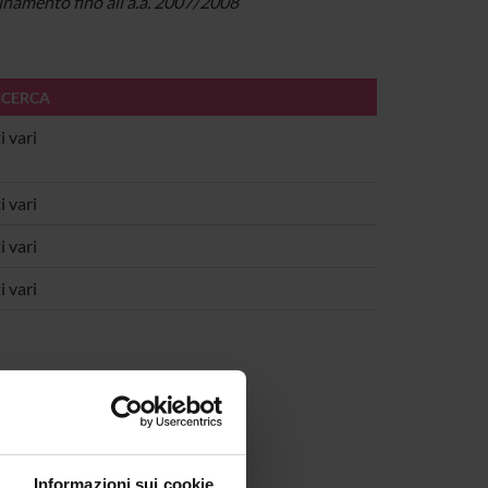
dinamento fino all'a.a. 2007/2008
ICERCA
 vari
 vari
 vari
 vari
Informazioni sui cookie