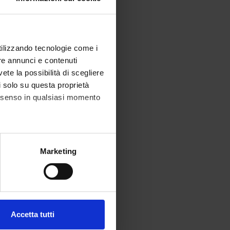
utilizzando tecnologie come i
re annunci e contenuti
vete la possibilità di scegliere
li solo su questa proprietà
consenso in qualsiasi momento
alche metro,
Marketing
e specifiche (impronte
ezione dettagli
. Puoi
Accetta tutti
l media e per analizzare il