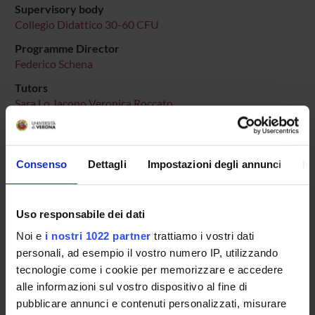
Supervisory body
Collegio Didattico 30-60 CFU
Programme Director
Federico Schena
Tutors
Sara Lo Jacono
Veronica Roccato
Location
VERONA
Consenso
Dettagli
Impostazioni degli annunci
In
Main Department
Human Sciences
Macro area
Uso responsabile dei dati
Humanities
Noi e
i nostri 1022 partner
trattiamo i vostri dati
Subject area
personali, ad esempio il vostro numero IP, utilizzando
Literature, Arts and Communication Studies
tecnologie come i cookie per memorizzare e accedere
alle informazioni sul vostro dispositivo al fine di
pubblicare annunci e contenuti personalizzati, misurare