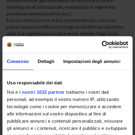
(libretto online, gestione della carriera Esse3, corsi e-
learning, email istituzionale, modulistica di segreteria,
procedure amministrative, ecc.).
Entra in MyUnivr con le tue credenziali GIA: solo così
potrai ricevere notifica di tutti gli avvisi dei tuoi docenti e
della tua segreteria via mail e anche tramite l'app Univr.
MYUNIVR
Consenso
Dettagli
Impostazioni degli annunci
In
Presentazione
Uso responsabile dei dati
Come iscriversi
Noi e
i nostri 1022 partner
trattiamo i vostri dati
Preparati con Univr
personali, ad esempio il vostro numero IP, utilizzando
Conoscenze iniziali - Saperi Minimi (OFA)
tecnologie come i cookie per memorizzare e accedere
Insegnamenti
alle informazioni sul vostro dispositivo al fine di
Calendario didattico
pubblicare annunci e contenuti personalizzati, misurare
Orario lezioni
gli annunci e i contenuti, ricercare il pubblico e sviluppare
Piani didattici