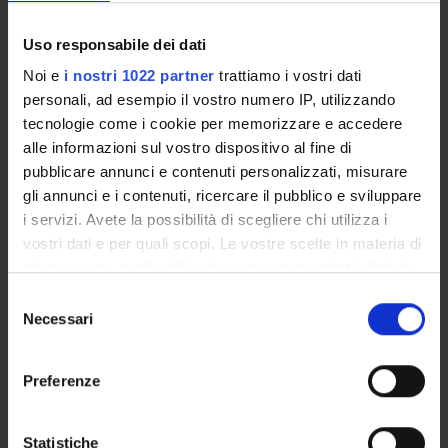
Uso responsabile dei dati
Noi e
i nostri 1022 partner
trattiamo i vostri dati
ORGANISATION
personali, ad esempio il vostro numero IP, utilizzando
GOVERNANCE
tecnologie come i cookie per memorizzare e accedere
alle informazioni sul vostro dispositivo al fine di
COMMITTEES
pubblicare annunci e contenuti personalizzati, misurare
gli annunci e i contenuti, ricercare il pubblico e sviluppare
DEPARTMENT ADMINISTRATION OFFICES
i servizi. Avete la possibilità di scegliere chi utilizza i
vostri dati e per quali scopi. Le vostre scelte in materia di
STUDENT ADMINISTRATION OFFICES
privacy sono applicabili solo su questa proprietà digitale
in cui avete effettuato le vostre scelte. È possibile
Selezione
DEPARTMENT FACILITIES
modificare o revocare il proprio consenso in qualsiasi
Necessari
del
momento dalla Dichiarazione sui cookie o facendo clic
LIBRARIES
consenso
sull'icona di attivazione della privacy.
Preferenze
CENTRES
Con il tuo consenso, vorremmo anche:
LABORATORIES
raccogliere informazioni sulla tua posizione
Statistiche