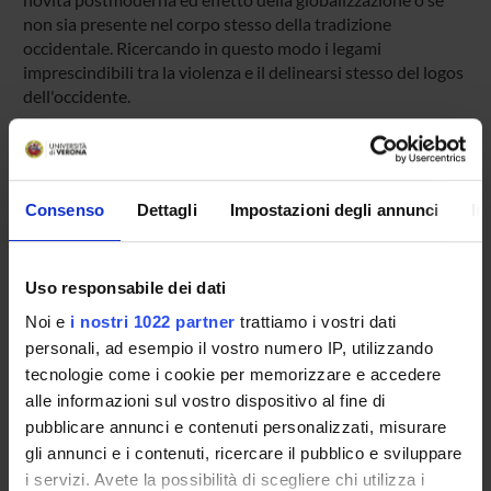
non sia presente nel corpo stesso della tradizione
occidentale. Ricercando in questo modo i legami
imprescindibili tra la violenza e il delinearsi stesso del logos
dell'occidente.
ENTI FINANZIATORI:
Consenso
Dettagli
Impostazioni degli annunci
In
Finanziamento:
assegnato e gestito dal Dipartimento
Uso responsabile dei dati
PARTECIPANTI AL PROGETTO
Noi e
i nostri 1022 partner
trattiamo i vostri dati
personali, ad esempio il vostro numero IP, utilizzando
Riccardo Panattoni
Professore ordinario
tecnologie come i cookie per memorizzare e accedere
alle informazioni sul vostro dispositivo al fine di
pubblicare annunci e contenuti personalizzati, misurare
gli annunci e i contenuti, ricercare il pubblico e sviluppare
i servizi. Avete la possibilità di scegliere chi utilizza i