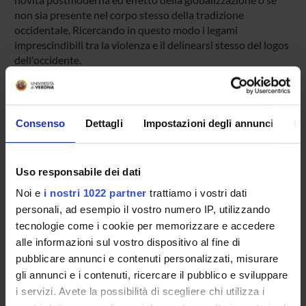
non sia presente nel corpo stesso della tradizione
occidentale. Ricercando in questo modo i legami
imprescindibili tra la violenza e il delinearsi stesso del logos
dell'occidente.
SPONSORS:
Consenso
Dettagli
Impostazioni degli annunci
In
Funds:
assigned and managed by the department
Uso responsabile dei dati
PROJECT PARTICIPANTS
Noi e
i nostri 1022 partner
trattiamo i vostri dati
personali, ad esempio il vostro numero IP, utilizzando
Riccardo Panattoni
tecnologie come i cookie per memorizzare e accedere
Full Professor
alle informazioni sul vostro dispositivo al fine di
pubblicare annunci e contenuti personalizzati, misurare
gli annunci e i contenuti, ricercare il pubblico e sviluppare
i servizi. Avete la possibilità di scegliere chi utilizza i