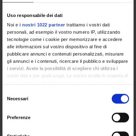
Come iscriversi
Insegnamenti
Uso responsabile dei dati
Calendario didattico
Orario lezioni
Noi e
i nostri 1022 partner
trattiamo i vostri dati
Piani didattici
personali, ad esempio il vostro numero IP, utilizzando
tecnologie come i cookie per memorizzare e accedere
Calendario esami
alle informazioni sul vostro dispositivo al fine di
Bacheca avvisi
pubblicare annunci e contenuti personalizzati, misurare
Proposte tesi e stage
gli annunci e i contenuti, ricercare il pubblico e sviluppare
Organi collegiali e di governo
i servizi. Avete la possibilità di scegliere chi utilizza i
Docenti
vostri dati e per quali scopi. Le vostre scelte in materia di
privacy sono applicabili solo su questa proprietà digitale
in cui avete effettuato le vostre scelte. È possibile
OFFERTA FORMATIVA
Selezione
modificare o revocare il proprio consenso in qualsiasi
Necessari
del
CORSI DI STUDIO
momento dalla Dichiarazione sui cookie o facendo clic
consenso
sull'icona di attivazione della privacy.
DOTTORATI, MASTER E FORMAZIONE SUPERIORE
Preferenze
Con il tuo consenso, vorremmo anche:
Contatti
raccogliere informazioni sulla tua posizione