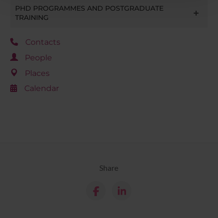
con altre informazioni che hai fornito loro o che hanno
PHD PROGRAMMES AND POSTGRADUATE
TRAINING
raccolto dal tuo utilizzo dei loro servizi.
Contacts
People
Places
Calendar
Share