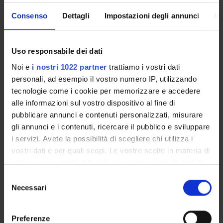
B
1
DIDATTICA
Fabio Forner
Consenso
Dettagli
Impostazioni degli annunci
In
C
1
DIDATTICA
Anna Maria Salvade'
Uso responsabile dei dati
Noi e
i nostri 1022 partner
trattiamo i vostri dati
personali, ad esempio il vostro numero IP, utilizzando
D
1.5
DIDATTICA
Corrado Viola
tecnologie come i cookie per memorizzare e accedere
alle informazioni sul vostro dispositivo al fine di
pubblicare annunci e contenuti personalizzati, misurare
E
1.5
DIDATTICA
Massimo Natale
gli annunci e i contenuti, ricercare il pubblico e sviluppare
i servizi. Avete la possibilità di scegliere chi utilizza i
vostri dati e per quali scopi. Le vostre scelte in materia di
privacy sono applicabili solo su questa proprietà digitale
in cui avete effettuato le vostre scelte. È possibile
REFERENCE BOOKS
Selezione
modificare o revocare il proprio consenso in qualsiasi
Necessari
del
momento dalla Dichiarazione sui cookie o facendo clic
See the teaching bibliography
consenso
sull'icona di attivazione della privacy.
Preferenze