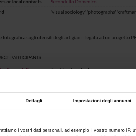
s or local contacts
Secondulfo Domenico
rd
'visual sociology' 'photographs' 'craftman
 fotografica sugli utensili degli artigiani - legata ad un progetto PR
ECT PARTICIPANTS
co Secondulfo
Teaching Assistant
RCH AREAS INVOLVED IN THE PROJECT
Dettagli
Impostazioni degli annunci
à inclusive e pratiche di cittadinanza
OLOGY
rattiamo i vostri dati personali, ad esempio il vostro numero IP, 
ATIONS