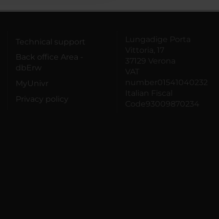
Lungadige Porta
Technical support
Vittoria, 17
Back office Area -
37129 Verona
dbErw
VAT
number01541040232
MyUnivr
Italian Fiscal
Privacy policy
Code93009870234