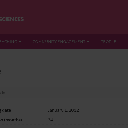
EACHING
COMMUNITY ENGAGEMENT
PEOPLE
e
ile
g date
January 1, 2012
on (months)
24