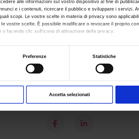
dere alle informazioni sul vostro dispositivo al fine di pubblica
nunci e i contenuti, ricercare il pubblico e sviluppare i servizi. A
Mano Utensile Immagini della cultura materiale dell'artigiano
r quali scopi. Le vostre scelte in materia di privacy sono applicabi
to le vostre scelte. È possibile modificare o revocare il proprio 
 o facendo clic sull'icona di attivazione della privacy.
mo anche:
oni sulla tua posizione geografica, con un'approssimazione di qu
Preferenze
Statistiche
spositivo, scansionandolo attivamente alla ricerca di caratteristich
aborati i tuoi dati personali e imposta le tue preferenze nella
s
consenso in qualsiasi momento dalla Dichiarazione sui cookie.
Accetta selezionati
nalizzare contenuti ed annunci, per fornire funzionalità dei socia
Share
inoltre informazioni sul modo in cui utilizzi il nostro sito con i n
icità e social media, i quali potrebbero combinarle con altre inform
lizzo dei loro servizi.