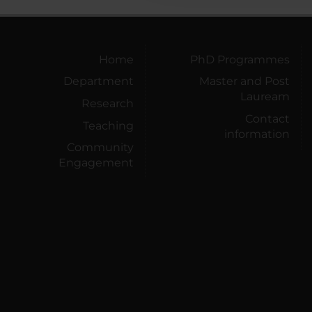
Home
PhD Programmes
Department
Master and Post
Lauream
Research
Contact
Teaching
information
Community
Engagement