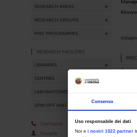
Manager
RESEARCH AREAS
Keywo
RESEARCH GROUPS
PHD PROGRAMMES
indagine
RESEARCH FACILITIES
PROJ
LIBRARIES
Domeni
CENTRES
LABORATORIES
RESEA
Consenso
SPIN OFF AND COMPANIES
Societ
SOCI
Uso responsabile dei dati
Contacts
Noi e
i nostri 1022 partner
t
PUBLIC
People