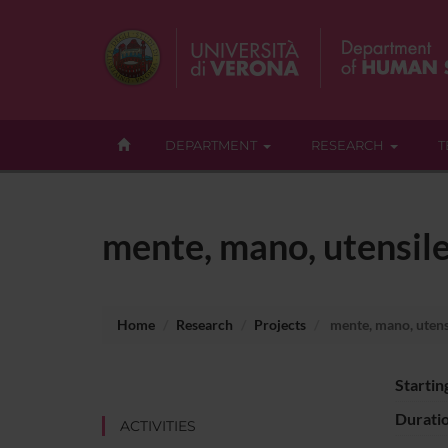
DEPARTMENT
RESEARCH
T
mente, mano, utensil
Home
Research
Projects
mente, mano, utens
Startin
Durati
ACTIVITIES