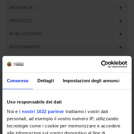
RESEARCH
PROJECTS
PUBLICATIONS
ASSIGNMENTS
ORGANISATION
Consenso
Dettagli
Impostazioni degli annunci
In
GOVERNANCE
Uso responsabile dei dati
COMMITTEES
Noi e
i nostri 1022 partner
trattiamo i vostri dati
personali, ad esempio il vostro numero IP, utilizzando
DEPARTMENT ADMINISTRATION OFFICES
tecnologie come i cookie per memorizzare e accedere
STUDENT ADMINISTRATION OFFICES
alle informazioni sul vostro dispositivo al fine di