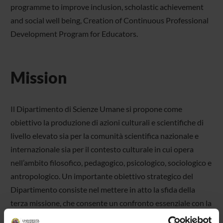
programme to improve inclusion, scholastic achievement
and social well being, Creation of Continuous Professional
Development Program for Educators.
Mission
Il Dipartimento di Scienze Umane si propone come
obiettivo la produzione di azioni culturali e scientifiche di
livello elevato sia per la comunità scientifica nazionale e
internazionale sia per il contesto culturale in cui opera
nell’ambito filosofico, pedagogico, psicologico, sociologico e
antropologico. Un importante obiettivo strategico del
Dipartimento consiste nel mettere in atto la sfida della
terza missione, che consente un confronto essenziale con la
vita culturale della comunità al fine di rispondere a esigenze