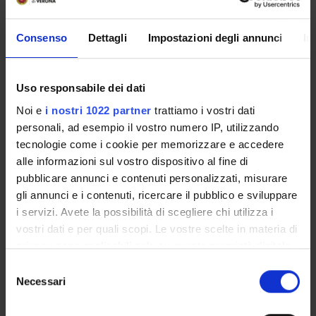
vitali per la crescita professionale, sociale e politica del
territorio. Fedele alla sua missione di struttura universitaria
Consenso
Dettagli
Impostazioni degli annunci
In
pubblica, il Dipartimento deve supportare lo sviluppo
culturale della comunità preparando professionisti (esperti
di scienze filosofiche, educatori, formatori, docenti per la
Uso responsabile dei dati
scuola dell’infanzia e la scuola primaria, assistenti sociali) in
Noi e
i nostri 1022 partner
trattiamo i vostri dati
grado di inserirsi in modo efficace e con competenze
personali, ad esempio il vostro numero IP, utilizzando
elevate nel sistema culturale.
tecnologie come i cookie per memorizzare e accedere
alle informazioni sul vostro dispositivo al fine di
pubblicare annunci e contenuti personalizzati, misurare
In questa prospettiva la produzione del Dipartimento si
gli annunci e i contenuti, ricercare il pubblico e sviluppare
articola in prodotti scientifici e prodotti divulgativi, con
i servizi. Avete la possibilità di scegliere chi utilizza i
l’obiettivo di promuovere il
Public Engagement
.
vostri dati e per quali scopi. Le vostre scelte in materia di
privacy sono applicabili solo su questa proprietà digitale
in cui avete effettuato le vostre scelte. È possibile
Selezione
modificare o revocare il proprio consenso in qualsiasi
Necessari
del
momento dalla Dichiarazione sui cookie o facendo clic
consenso
sull'icona di attivazione della privacy.