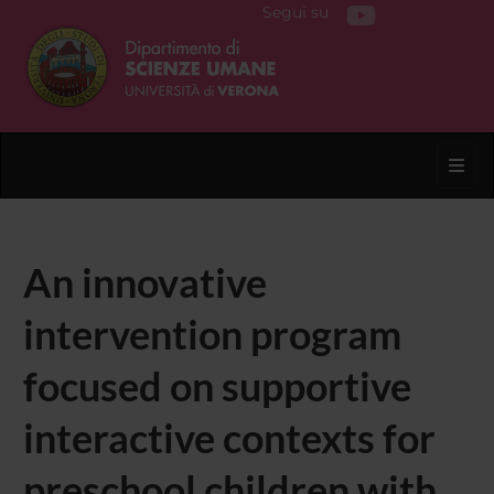
Segui su
Toggl
An innovative
intervention program
focused on supportive
interactive contexts for
preschool children with