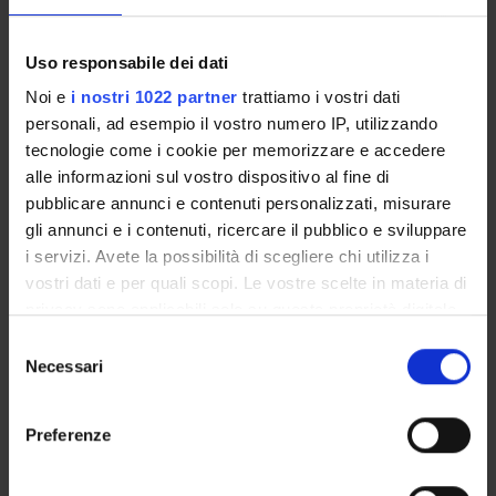
Tipo di corso
Master
Uso responsabile dei dati
Durata
Noi e
i nostri 1022 partner
trattiamo i vostri dati
1 Anno
personali, ad esempio il vostro numero IP, utilizzando
Organo di controllo
tecnologie come i cookie per memorizzare e accedere
Comitato Scientifico del Master Universitario Nazionale
alle informazioni sul vostro dispositivo al fine di
per la Dirigenza degli Istituti Scolastici (MUNDIS) (II livello)
pubblicare annunci e contenuti personalizzati, misurare
Gestione didattica e studenti
gli annunci e i contenuti, ricercare il pubblico e sviluppare
Unità operativa Post Lauream
i servizi. Avete la possibilità di scegliere chi utilizza i
vostri dati e per quali scopi. Le vostre scelte in materia di
Sede
privacy sono applicabili solo su questa proprietà digitale
VERONA
in cui avete effettuato le vostre scelte. È possibile
Selezione
Dipartimento di riferimento
modificare o revocare il proprio consenso in qualsiasi
Necessari
del
Scienze Umane
momento dalla Dichiarazione sui cookie o facendo clic
consenso
Macro area
sull'icona di attivazione della privacy.
Preferenze
Scienze Umanistiche
Con il tuo consenso, vorremmo anche:
Area disciplinare