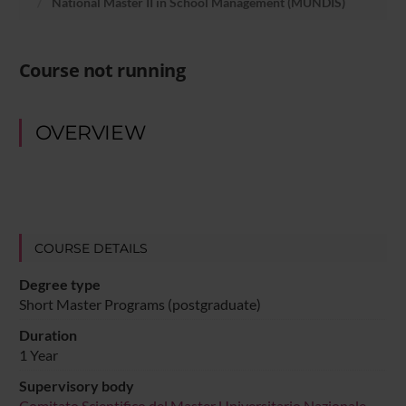
National Master II in School Management (MUNDIS)
Course not running
OVERVIEW
COURSE DETAILS
Degree type
Short Master Programs (postgraduate)
Duration
1 Year
Supervisory body
Comitato Scientifico del Master Universitario Nazionale