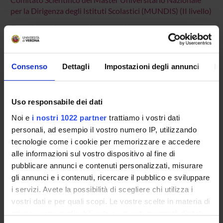
per la Dirigenza degli Istituti Scolastici (MUNDIS) (II livello)
Teaching and course administration
Operational unit
Post Lauream
Location
VERONA
Consenso
Dettagli
Impostazioni degli annunci
In
Main Department
Human Sciences
Uso responsabile dei dati
Macro area
Noi e
i nostri 1022 partner
trattiamo i vostri dati
Humanities
personali, ad esempio il vostro numero IP, utilizzando
Subject area
tecnologie come i cookie per memorizzare e accedere
Education, Philosophy and Social Work
alle informazioni sul vostro dispositivo al fine di
pubblicare annunci e contenuti personalizzati, misurare
gli annunci e i contenuti, ricercare il pubblico e sviluppare
i servizi. Avete la possibilità di scegliere chi utilizza i
vostri dati e per quali scopi. Le vostre scelte in materia di
Overview
privacy sono applicabili solo su questa proprietà digitale
Enrolment Procedures and Admission Requirements