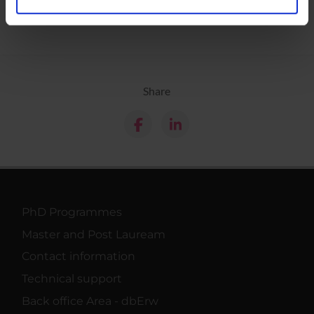
analizzare il nostro traffico. Condividiamo inoltre
informazioni sul modo in cui utilizzi il nostro sito con i
nostri partner che si occupano di analisi dei dati web,
pubblicità e social media, i quali potrebbero combinarle
con altre informazioni che hai fornito loro o che hanno
Share
raccolto dal tuo utilizzo dei loro servizi.
PhD Programmes
Master and Post Lauream
Contact information
Technical support
Back office Area - dbErw