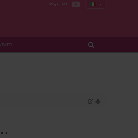
Segui su
TATTI
"
rona