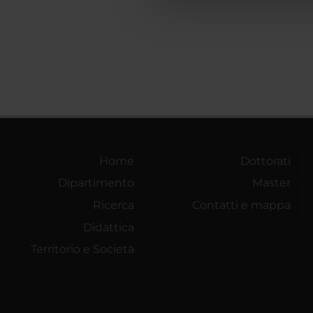
che hanno raccolto dal tuo uti
Home
Dottorati
Dipartimento
Master
Ricerca
Contatti e mappa
Didattica
Territorio e Società