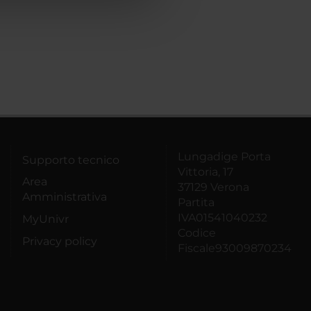
Lungadige Porta
Supporto tecnico
Vittoria, 17
Area
37129 Verona
Amministrativa
Partita
IVA01541040232
MyUnivr
Codice
Privacy policy
Fiscale93009870234