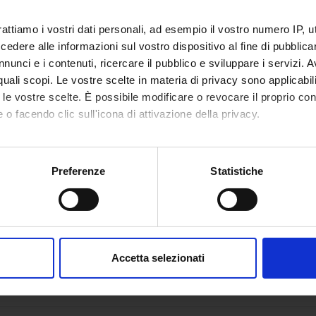
rattiamo i vostri dati personali, ad esempio il vostro numero IP, 
dere alle informazioni sul vostro dispositivo al fine di pubblica
nunci e i contenuti, ricercare il pubblico e sviluppare i servizi. A
r quali scopi. Le vostre scelte in materia di privacy sono applicabi
to le vostre scelte. È possibile modificare o revocare il proprio 
 o facendo clic sull'icona di attivazione della privacy.
mo anche:
oni sulla tua posizione geografica, con un'approssimazione di qu
Preferenze
Statistiche
spositivo, scansionandolo attivamente alla ricerca di caratteristich
aborati i tuoi dati personali e imposta le tue preferenze nella
s
consenso in qualsiasi momento dalla Dichiarazione sui cookie.
Accetta selezionati
nalizzare contenuti ed annunci, per fornire funzionalità dei socia
inoltre informazioni sul modo in cui utilizzi il nostro sito con i n
icità e social media, i quali potrebbero combinarle con altre inform