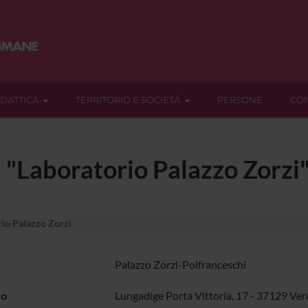
IDATTICA
TERRITORIO E SOCIETÀ
PERSONE
CON
a "Laboratorio Palazzo Zorzi
io Palazzo Zorzi
Palazzo Zorzi-Polfranceschi
zo
Lungadige Porta Vittoria, 17 - 37129 Ve