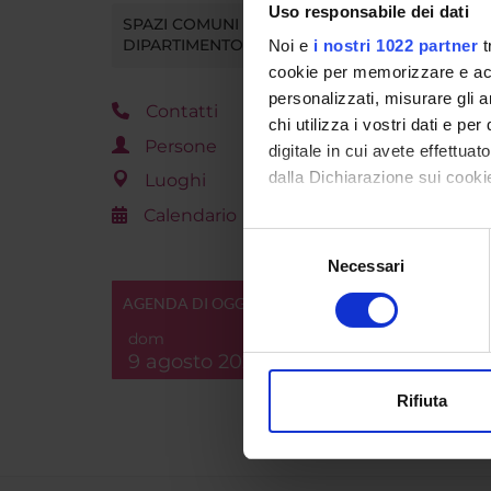
Uso responsabile dei dati
SPAZI COMUNI DEL
DIPARTIMENTO
Noi e
i nostri 1022 partner
t
cookie per memorizzare e acce
personalizzati, misurare gli an
Contatti
chi utilizza i vostri dati e pe
Persone
digitale in cui avete effettua
dalla Dichiarazione sui cookie
Luoghi
Calendario
Con il tuo consenso, vorrem
Selezione
raccogliere informazi
Necessari
del
Identificare il tuo di
consenso
AGENDA DI OGGI
digitali).
dom
Approfondisci come vengono el
9 agosto 2026
modificare o ritirare il tuo 
Rifiuta
Utilizziamo i cookie per perso
nostro traffico. Condividiamo 
di analisi dei dati web, pubbl