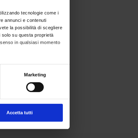
utilizzando tecnologie come i
re annunci e contenuti
vete la possibilità di scegliere
li solo su questa proprietà
consenso in qualsiasi momento
alche metro,
Marketing
e specifiche (impronte
ezione dettagli
. Puoi
Accetta tutti
l media e per analizzare il
ostri partner che si occupano
azioni che hai fornito loro o