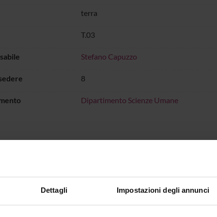
terra
T.03
sabile
Stefano Capuzzo
 sedere
8
imento
Dipartimento Scienze Umane
orio multidisciplinare
HI DI INTERESSE
Dettagli
Impostazioni degli annunci