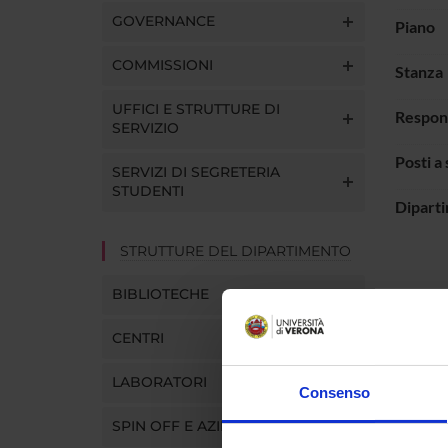
GOVERNANCE
Piano
COMMISSIONI
Stanza
UFFICI E STRUTTURE DI
Respon
SERVIZIO
Posti a
SERVIZI DI SEGRETERIA
STUDENTI
Dipart
STRUTTURE DEL DIPARTIMENTO
BIBLIOTECHE
Laborat
CENTRI
LUOG
LABORATORI
Consenso
SPIN OFF E AZIENDE