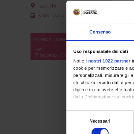
Breve d
Luoghi
contenu
Calendario
Consenso
AGENDA DI OGGI
ven
Uso responsabile dei dati
7 agosto 2026
Noi e
i nostri 1022 partner
t
cookie per memorizzare e acce
personalizzati, misurare gli an
chi utilizza i vostri dati e pe
Id prod
digitale in cui avete effettua
Handle 
dalla Dichiarazione sui cookie
ultima 
Con il tuo consenso, vorrem
Selezione
Citazio
raccogliere informazi
Necessari
del
Identificare il tuo di
consenso
digitali).