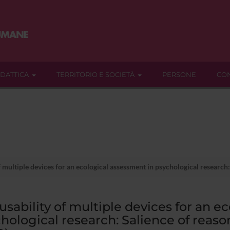
IDATTICA
TERRITORIO E SOCIETÀ
PERSONE
CON
f multiple devices for an ecological assessment in psychological research:
usability of multiple devices for an e
hological research: Salience of reaso