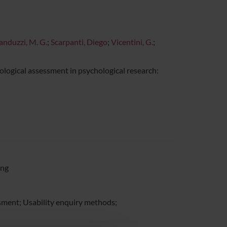
anduzzi, M. G.
;
Scarpanti, Diego
;
Vicentini, G.
;
cological assessment in psychological research:
ing
ssment; Usability enquiry methods;