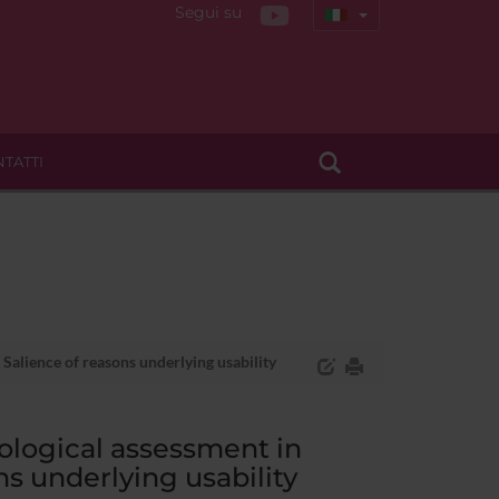
Segui su
TATTI
 Salience of reasons underlying usability
cological assessment in
ns underlying usability