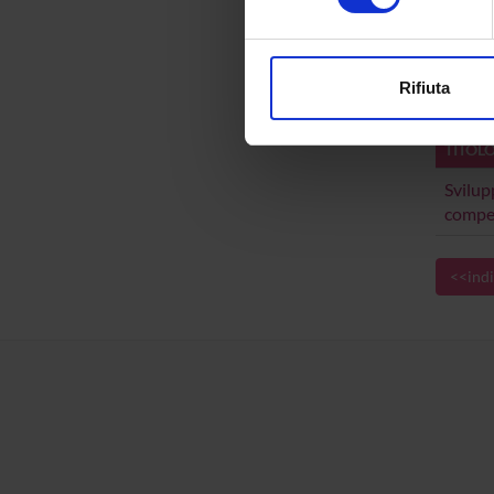
Approfondisci come vengono el
modificare o ritirare il tuo 
Consul
Rifiuta
Utilizziamo i cookie per perso
PROGET
nostro traffico. Condividiamo 
TITOL
di analisi dei dati web, pubbl
Svilup
che hanno raccolto dal tuo uti
compe
<<indi