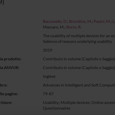
9)
Raccanello, D.
;
Brondino, M.
;
Pasini, M.
;
L
Massaro, M.;
Burro, R.
The usability of multiple devices for an e
Salience of reasons underlying usability
2019
ia prodotto:
Contributo in volume (Capitolo o Saggio)
gia ANVUR:
Contributo in volume (Capitolo o Saggio)
Inglese
ibro:
Advances in Intelligent and Soft Comput
llo pagine:
79-87
chiave:
Usability; Multiple devices; Online asse
Questionnaires