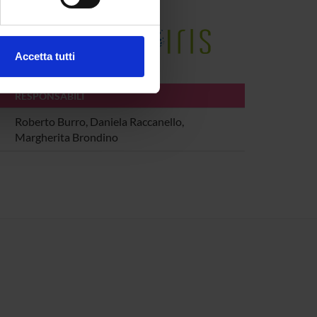
ezione dettagli
. Puoi
e della Ricerca di Ateneo
Accetta tutti
l media e per analizzare il
ostri partner che si occupano
RESPONSABILI
azioni che hai fornito loro o
Roberto Burro, Daniela Raccanello,
Margherita Brondino