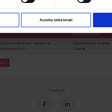
and Soft Computing
,
2019
,
pp. 79-87
aborati i tuoi dati personali e imposta le tue preferenze nella
s
consenso in qualsiasi momento dalla Dichiarazione sui cookie.
ta la scheda completa presente nel
repository istituzional
Accetta selezionati
nalizzare contenuti ed annunci, per fornire funzionalità dei socia
TI COLLEGATI
inoltre informazioni sul modo in cui utilizzi il nostro sito con i n
O
DIPARTIMENTO
icità e social media, i quali potrebbero combinarle con altre inform
po di strumenti per valutare la
Dipartimento Scienze
lizzo dei loro servizi.
tenza emotiva
Umane
etro
Condividi