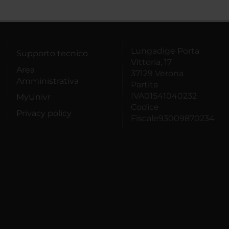
Lungadige Porta
Supporto tecnico
Vittoria, 17
Area
37129 Verona
Amministrativa
Partita
IVA01541040232
MyUnivr
Codice
Privacy policy
Fiscale93009870234