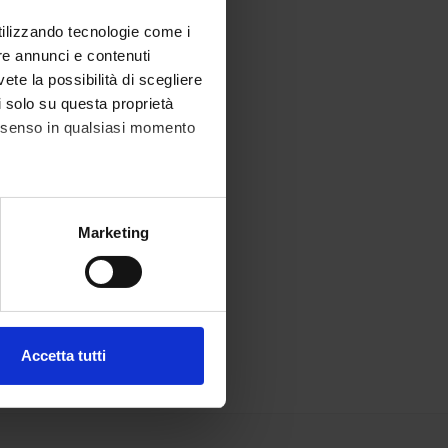
utilizzando tecnologie come i
re annunci e contenuti
vete la possibilità di scegliere
li solo su questa proprietà
consenso in qualsiasi momento
alche metro,
Marketing
e specifiche (impronte
ezione dettagli
. Puoi
Accetta tutti
l media e per analizzare il
ostri partner che si occupano
azioni che hai fornito loro o