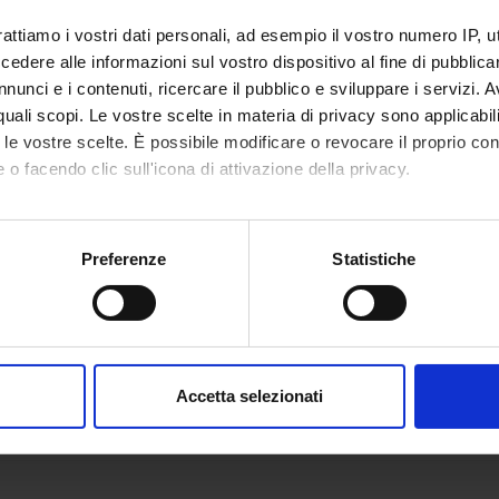
rattiamo i vostri dati personali, ad esempio il vostro numero IP, 
dere alle informazioni sul vostro dispositivo al fine di pubblica
nunci e i contenuti, ricercare il pubblico e sviluppare i servizi. A
r quali scopi. Le vostre scelte in materia di privacy sono applicabi
to le vostre scelte. È possibile modificare o revocare il proprio 
 o facendo clic sull'icona di attivazione della privacy.
mo anche:
oni sulla tua posizione geografica, con un'approssimazione di qu
Preferenze
Statistiche
spositivo, scansionandolo attivamente alla ricerca di caratteristich
aborati i tuoi dati personali e imposta le tue preferenze nella
s
consenso in qualsiasi momento dalla Dichiarazione sui cookie.
Accetta selezionati
nalizzare contenuti ed annunci, per fornire funzionalità dei socia
inoltre informazioni sul modo in cui utilizzi il nostro sito con i n
icità e social media, i quali potrebbero combinarle con altre inform
lizzo dei loro servizi.