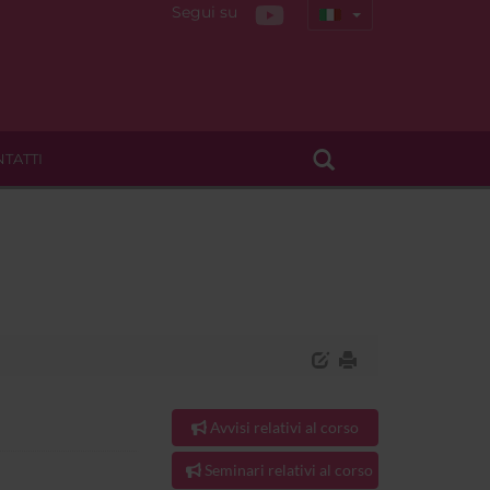
Segui su
TATTI
Avvisi relativi al corso
Seminari relativi al corso