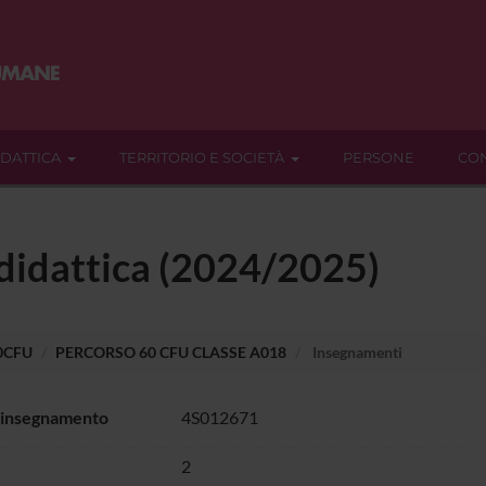
IDATTICA
TERRITORIO E SOCIETÀ
PERSONE
CON
 didattica (2024/2025)
60CFU
PERCORSO 60 CFU CLASSE A018
Insegnamenti
 insegnamento
4S012671
2