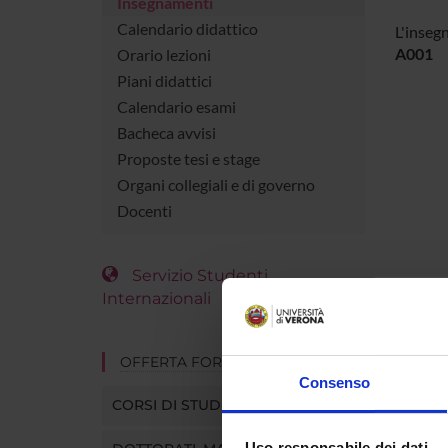
Insegnamenti
Calendario didattico
L'inseg
A001
Orario lezioni
Piani didattici
Calendario esami
Bacheca avvisi
Proposte tesi e stage
Organi collegiali e di governo
Docenti
Servizio Studenti
Internazionali
OFFERTA FORMATIVA
Consenso
CORSI DI STUDIO
Uso responsabile dei dati