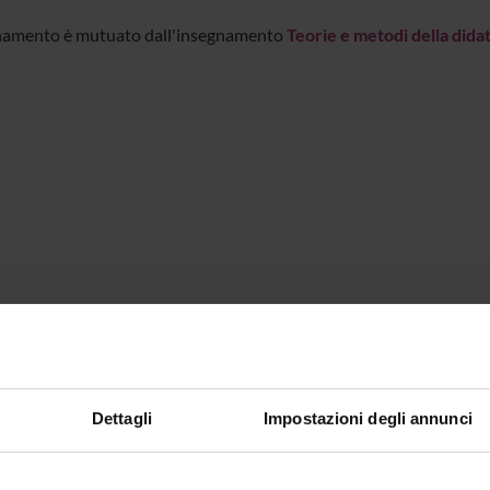
namento è mutuato dall'insegnamento
Teorie e metodi della didat
Dettagli
Impostazioni degli annunci