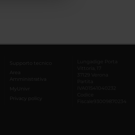
Lungadige Porta
Supporto tecnico
Vittoria, 17
Area
37129 Verona
Amministrativa
Partita
IVA01541040232
MyUnivr
Codice
Privacy policy
Fiscale93009870234