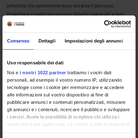
artistiche che sperimenteranno durante il percorso.
Progettare e realizzare percorsi didattici adeguati ai loro
alunni utilizzando in modo consapevole le prospettive
disciplinari specifiche e alcune tecniche conosciute e
sperimentate durante il Corso.
Consenso
Dettagli
Impostazioni degli annunci
In
Uso responsabile dei dati
Noi e
i nostri 1022 partner
trattiamo i vostri dati
SCHEDA DEL CORSO
personali, ad esempio il vostro numero IP, utilizzando
tecnologie come i cookie per memorizzare e accedere
Tipo di corso
alle informazioni sul vostro dispositivo al fine di
Corsi di perfezionamento
pubblicare annunci e contenuti personalizzati, misurare
Durata
gli annunci e i contenuti, ricercare il pubblico e sviluppare
1 Anno
i servizi. Avete la possibilità di scegliere chi utilizza i
Classe di appartenenza
vostri dati e per quali scopi. Le vostre scelte in materia di
CP - Classe per i Corsi di Perfezionamento (Ateneo)
privacy sono applicabili solo su questa proprietà digitale