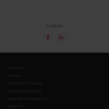
Condividi
Dottorati
Master
Contatti e mappa
Supporto tecnico
Area Amministrativa
MyUnivr