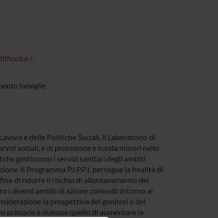
fficolta-i-
mento famiglie
Lavoro e delle Politiche Sociali, il Laboratorio di
vizi sociali, e di protezione e tutela minori nello
 che gestiscono i servizi sanitari degli ambiti
zione. Il Programma P.I.P.P.I. persegue la finalità di
fine di ridurre il rischio di allontanamento dei
o i diversi ambiti di azione coinvolti intorno ai
siderazione la prospettiva dei genitori e dei
ttivo primario è dunque quello di aumentare la