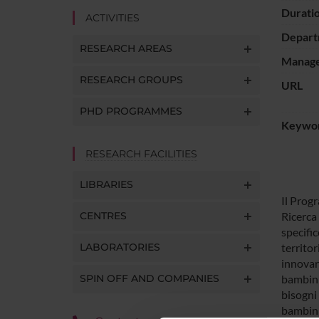
Durati
ACTIVITIES
Depart
RESEARCH AREAS
Manager
RESEARCH GROUPS
URL
PHD PROGRAMMES
Keywo
RESEARCH FACILITIES
LIBRARIES
Il Progr
CENTRES
Ricerca 
specific
LABORATORIES
territor
innovare
SPIN OFF AND COMPANIES
bambini 
bisogni 
bambini 