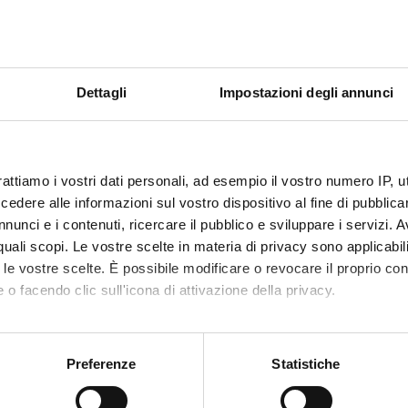
a dei bambini e migliorare la qualità del loro sviluppo.
ramma P.I.P.P.I. accompagna l'innovazione metodologica nel lavoro 
ni di vulnerabilità con articolato disegno di ricerca che si propone 
ccio controfattuale, ma anche sui contesti e i processi (di partecip
ze, di consolidamento delle professionalità) e il loro impatto sui r
Dettagli
Impostazioni degli annunci
ECT PARTICIPANTS
rattiamo i vostri dati personali, ad esempio il vostro numero IP, 
ivia Alga
Temporary Professor
Chiara Si
dere alle informazioni sul vostro dispositivo al fine di pubblica
nunci e i contenuti, ricercare il pubblico e sviluppare i servizi. A
r quali scopi. Le vostre scelte in materia di privacy sono applicabi
to le vostre scelte. È possibile modificare o revocare il proprio 
ABORATORI ESTERNI
 o facendo clic sull'icona di attivazione della privacy.
ilani
Università degli studi di
mo anche:
Padova Dipartimento
FISSPA Professore
oni sulla tua posizione geografica, con un'approssimazione di qu
Preferenze
Statistiche
Ordinario
spositivo, scansionandolo attivamente alla ricerca di caratteristich