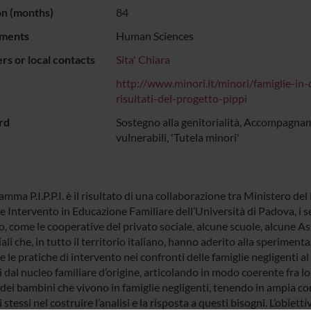
on (months)
84
ments
Human Sciences
s or local contacts
Sita' Chiara
http://www.minori.it/minori/famiglie-in-di
risultati-del-progetto-pippi
rd
Sostegno alla genitorialità, Accompagna
vulnerabili, 'Tutela minori'
amma P.I.P.P.I. è il risultato di una collaborazione tra Ministero del 
e Intervento in Educazione Familiare dell’Università di Padova, i ser
o, come le cooperative del privato sociale, alcune scuole, alcune Asl
iali che, in tutto il territorio italiano, hanno aderito alla sperimenta
 le pratiche di intervento nei confronti delle famiglie negligenti al 
dal nucleo familiare d’origine, articolando in modo coerente fra lor
dei bambini che vivono in famiglie negligenti, tenendo in ampia con
stessi nel costruire l’analisi e la risposta a questi bisogni. L’obie