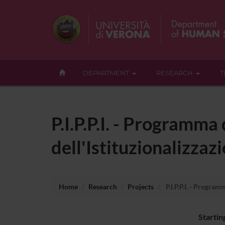
DEPARTMENT
RESEARCH
T
P.I.P.P.I. - Programma
dell'Istituzionalizzaz
Home
Research
Projects
P.I.P.P.I. - Program
Startin