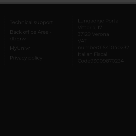
Lungadige Porta
Technical support
Vittoria, 17
Back office Area -
37129 Verona
dbErw
VAT
number01541040232
MyUnivr
Italian Fiscal
Privacy policy
Code93009870234