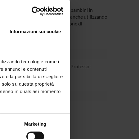
multiprofessionale con famiglie e bambini in
di raccogliere evidenze sugli esiti, anche utilizzando
azione delle famiglie, di integrazione di
isultati.
Informazioni sui cookie
utilizzando tecnologie come i
ta'
Associate Professor
re annunci e contenuti
vete la possibilità di scegliere
li solo su questa proprietà
consenso in qualsiasi momento
alche metro,
Marketing
e specifiche (impronte