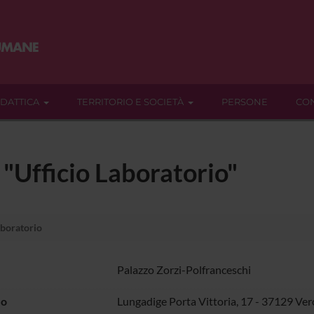
IDATTICA
TERRITORIO E SOCIETÀ
PERSONE
CON
 "Ufficio Laboratorio"
aboratorio
Palazzo Zorzi-Polfranceschi
zo
Lungadige Porta Vittoria, 17 - 37129 Ve