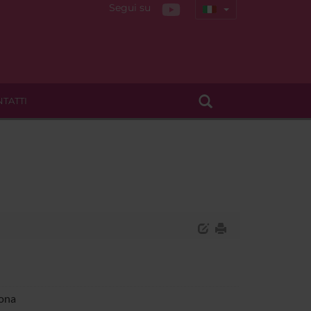
Segui su
TATTI
rona