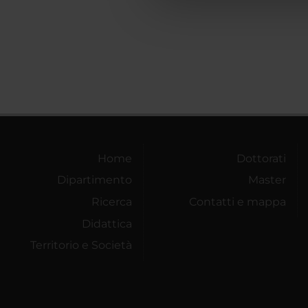
che hanno raccolto dal tuo uti
Home
Dottorati
Dipartimento
Master
Ricerca
Contatti e mappa
Didattica
Territorio e Società