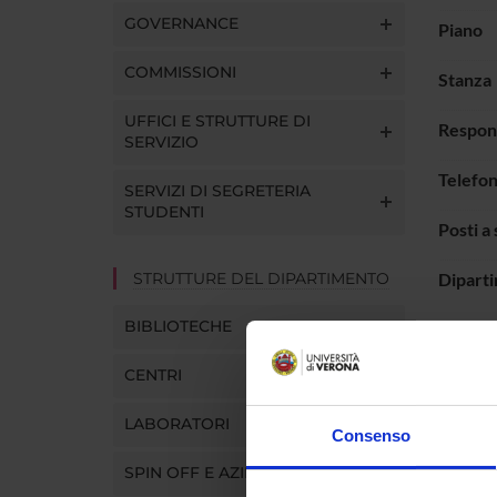
GOVERNANCE
Piano
COMMISSIONI
Stanza
UFFICI E STRUTTURE DI
Respon
SERVIZIO
Telefo
SERVIZI DI SEGRETERIA
STUDENTI
Posti a
STRUTTURE DEL DIPARTIMENTO
Dipart
BIBLIOTECHE
CENTRI
LUOG
LABORATORI
Consenso
SPIN OFF E AZIENDE