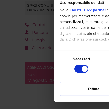
Uso responsabile dei dati
SPAZI COMUNI DEL
DIPARTIMENTO
Noi e
i nostri 1022 partner
t
cookie per memorizzare e acce
personalizzati, misurare gli an
Contatti
chi utilizza i vostri dati e pe
Persone
digitale in cui avete effettua
dalla Dichiarazione sui cookie
Luoghi
Calendario
Con il tuo consenso, vorrem
Selezione
raccogliere informazi
Necessari
del
Identificare il tuo di
consenso
AGENDA DI OGGI
digitali).
ven
Approfondisci come vengono el
7 agosto 2026
modificare o ritirare il tuo 
Rifiuta
Utilizziamo i cookie per perso
nostro traffico. Condividiamo 
di analisi dei dati web, pubbl