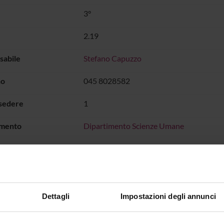
3°
2.19
sabile
Stefano Capuzzo
no
045 8028582
 sedere
1
imento
Dipartimento Scienze Umane
HI DI INTERESSE
Dettagli
Impostazioni degli annunci