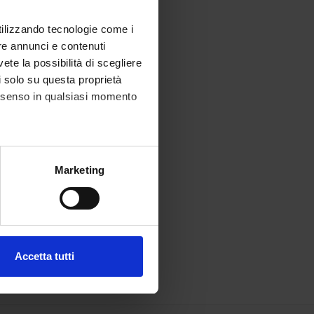
utilizzando tecnologie come i
re annunci e contenuti
vete la possibilità di scegliere
li solo su questa proprietà
consenso in qualsiasi momento
alche metro,
Marketing
e specifiche (impronte
ezione dettagli
. Puoi
Accetta tutti
l media e per analizzare il
ostri partner che si occupano
azioni che hai fornito loro o