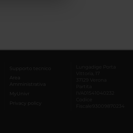
Lungadige Porta
Supporto tecnico
Vittoria, 17
Area
37129 Verona
Amministrativa
Partita
IVA01541040232
MyUnivr
Codice
Privacy policy
Fiscale93009870234