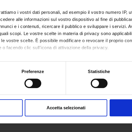
rattiamo i vostri dati personali, ad esempio il vostro numero IP, 
dere alle informazioni sul vostro dispositivo al fine di pubblica
nunci e i contenuti, ricercare il pubblico e sviluppare i servizi. A
r quali scopi. Le vostre scelte in materia di privacy sono applicabi
to le vostre scelte. È possibile modificare o revocare il proprio 
 o facendo clic sull'icona di attivazione della privacy.
mo anche:
oni sulla tua posizione geografica, con un'approssimazione di qu
Preferenze
Statistiche
spositivo, scansionandolo attivamente alla ricerca di caratteristich
aborati i tuoi dati personali e imposta le tue preferenze nella
s
consenso in qualsiasi momento dalla Dichiarazione sui cookie.
Accetta selezionati
nalizzare contenuti ed annunci, per fornire funzionalità dei socia
inoltre informazioni sul modo in cui utilizzi il nostro sito con i n
icità e social media, i quali potrebbero combinarle con altre inform