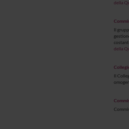
della Q
Commiss
Il grupp
gestione
costant
della Q
Collegio
Il Colle
omogene
Commiss
Commiss