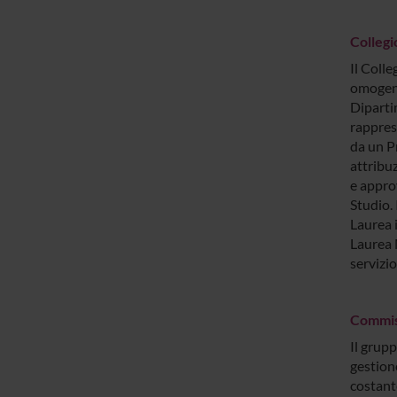
Collegi
Il Colle
omogene
Dipartim
rappres
da un Pr
attribuz
e approv
Studio. 
Laurea 
Laurea M
servizi
Commiss
Il grupp
gestione
costant