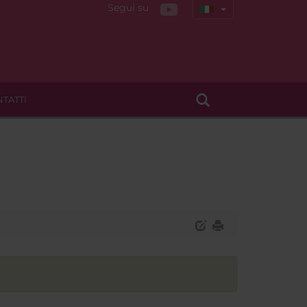
Segui su
TATTI