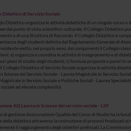
o Didattico di Servizio Sociale
gio Didattico organizza le attività didattiche di un singolo corso o d
e dal punto di vista scientifico-culturale. Il Collegio Didattico p
ento o di una Struttura di Raccordo. Il Collegio Didattico è compos
entanza degli studenti definita dal Regolamento Generale di Atene
esidente eletto, nel proprio seno, dai componenti il Collegio stesso
ioni: a) organizza e coordina le attività di insegnamento e di didatt
a i piani di studio degli studenti; c) formula proposte e pareri in o
Il Collegio Didattico di Servizio Sociale organizza le attività didatti
in Scienze del Servizio Sociale - Laurea Magistrale in Servizio Soc
agistrale in Servizio Sociale e Politiche Sociali - Laurea Specialist
o sociale ad elevata complessità
ione AQ Laurea in Scienze del servizio sociale - L39
o di gestione Assicurazione Qualità del Corso di Studio ha la funzio
 della didattica attraverso la costruzione di processi finalizzati a
emente il raggiungimento degli obiettivi prefissati. La Commission