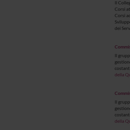
Il Colle
Corsi at
Corsi a
Svilupp
dei Serv
Commiss
Il grupp
gestione
costant
della Q
Commiss
Il grupp
gestione
costant
della Q