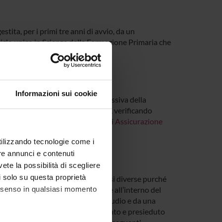
tita, per i primi tre anni di avvio, da un
lo unico in Scienze della Formazione Primaria che
zione primaria - LM85 bis
Informazioni sui cookie
ne di garantire l'efficacia complessiva della
l miglioramento del corso di studio, verificando
e è uno dei soggetti del sistema di
Assicurazione
utilizzando tecnologie come i
re annunci e contenuti
vete la possibilità di scegliere
li solo su questa proprietà
i più corsi di studio, anche di classi diverse purché
consenso in qualsiasi momento
uò essere istituito autonomamente all’interno del
to dai docenti del/i corso/i di studio e da una
o. Il Collegio Didattico è convocato e presieduto