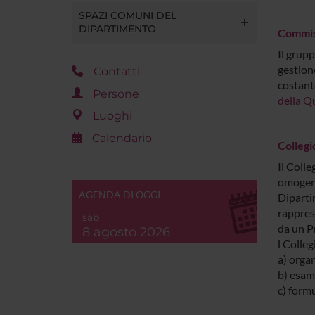
SPAZI COMUNI DEL
DIPARTIMENTO
Commiss
Il grupp
gestione
Contatti
costant
Persone
della Q
Luoghi
Calendario
Collegi
Il Colle
omogene
AGENDA DI OGGI
Dipartim
rappres
sab
da un Pr
8 agosto 2026
l Colleg
a) organ
b) esami
c) formu