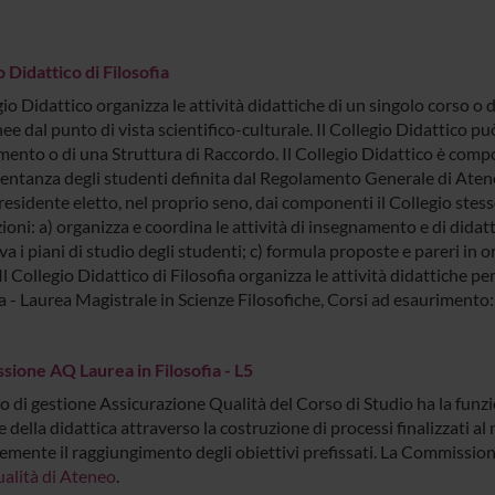
 Didattico di Filosofia
gio Didattico organizza le attività didattiche di un singolo corso o d
e dal punto di vista scientifico-culturale. Il Collegio Didattico p
ento o di una Struttura di Raccordo. Il Collegio Didattico è compos
entanza degli studenti definita dal Regolamento Generale di Atene
esidente eletto, nel proprio seno, dai componenti il Collegio stesso
ioni: a) organizza e coordina le attività di insegnamento e di didatt
a i piani di studio degli studenti; c) formula proposte e pareri in o
Il Collegio Didattico di Filosofia organizza le attività didattiche per
a - Laurea Magistrale in Scienze Filosofiche, Corsi ad esaurimento: 
ione AQ Laurea in Filosofia - L5
o di gestione Assicurazione Qualità del Corso di Studio ha la funzio
 della didattica attraverso la costruzione di processi finalizzati a
emente il raggiungimento degli obiettivi prefissati. La Commission
ualità di Ateneo
.