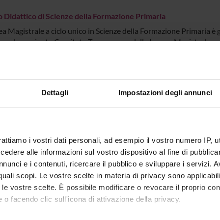
o Didattico di Scienze della Formazione Primaria
a Magistrale a ciclo unico in Scienze della Formazione Primaria è ges
mo denominato Comitato Temporaneo della Laurea Magistrale a cic
 funzioni analoghe a quelle di un Collegio Didattico.
ione AQ Laurea Magistrale a ciclo unico in Scienze della forma
Dettagli
Impostazioni degli annunci
o di gestione Assicurazione Qualità del Corso di Studio ha la funzio
 della didattica attraverso la costruzione di processi finalizzati a
emente il raggiungimento degli obiettivi prefissati. La Commission
ualità di Ateneo
.
rattiamo i vostri dati personali, ad esempio il vostro numero IP, 
dere alle informazioni sul vostro dispositivo al fine di pubblica
o Didattico di Scienze Pedagogiche
nunci e i contenuti, ricercare il pubblico e sviluppare i servizi. A
r quali scopi. Le vostre scelte in materia di privacy sono applicabi
gio Didattico organizza le attività didattiche di un singolo corso o d
to le vostre scelte. È possibile modificare o revocare il proprio 
e dal punto di vista scientifico-culturale. Il Collegio Didattico p
ento o di una Struttura di Raccordo. Il Collegio Didattico è compos
 o facendo clic sull'icona di attivazione della privacy.
entanza degli studenti definita dal Regolamento Generale di Atene