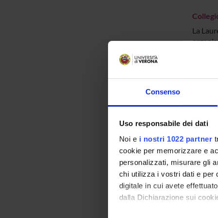
Collegi
La Laure
organis
svolgerà
Commiss
Consenso
Il grupp
gestione
costant
Uso responsabile dei dati
della Q
Noi e
i nostri 1022 partner
t
cookie per memorizzare e acce
Collegi
personalizzati, misurare gli an
chi utilizza i vostri dati e pe
Il Colle
digitale in cui avete effettua
omogene
Dipartim
dalla Dichiarazione sui cookie
rappres