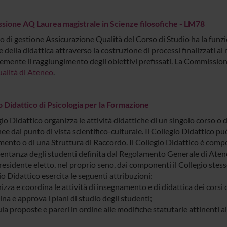
ione AQ Laurea magistrale in Scienze filosofiche - LM78
o di gestione Assicurazione Qualità del Corso di Studio ha la funzio
 della didattica attraverso la costruzione di processi finalizzati a
emente il raggiungimento degli obiettivi prefissati. La Commission
ualità di Ateneo
.
o Didattico di Psicologia per la Formazione
gio Didattico organizza le attività didattiche di un singolo corso o d
e dal punto di vista scientifico-culturale. Il Collegio Didattico p
ento o di una Struttura di Raccordo. Il Collegio Didattico è compos
entanza degli studenti definita dal Regolamento Generale di Atene
esidente eletto, nel proprio seno, dai componenti il Collegio stess
io Didattico esercita le seguenti attribuzioni:
izza e coordina le attività di insegnamento e di didattica dei corsi 
na e approva i piani di studio degli studenti;
la proposte e pareri in ordine alle modifiche statutarie attinenti ai