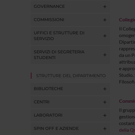
GOVERNANCE
Collegio
COMMISSIONI
Il Colle
UFFICI E STRUTTURE DI
omogene
SERVIZIO
Dipartim
rappres
SERVIZI DI SEGRETERIA
da un Pr
STUDENTI
attribuz
e approv
Studio. 
STRUTTURE DEL DIPARTIMENTO
Filosofi
BIBLIOTECHE
Commiss
CENTRI
Il grupp
LABORATORI
gestione
costant
SPIN OFF E AZIENDE
della Q