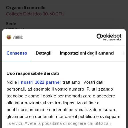
Organo di controllo
Collegio Didattico 30-60 CFU
Sede
VERONA
Dipartimento di riferimento
Scienze Umane
Consenso
Dettagli
Impostazioni degli annunci
In
Macro area
Scienze Umanistiche
Area disciplinare
Uso responsabile dei dati
Lettere, Arti e Comunicazione
Noi e
i nostri 1022 partner
trattiamo i vostri dati
personali, ad esempio il vostro numero IP, utilizzando
tecnologie come i cookie per memorizzare e accedere
alle informazioni sul vostro dispositivo al fine di
pubblicare annunci e contenuti personalizzati, misurare
Presentazione
gli annunci e i contenuti, ricercare il pubblico e sviluppare
Come iscriversi
i servizi. Avete la possibilità di scegliere chi utilizza i
Insegnamenti