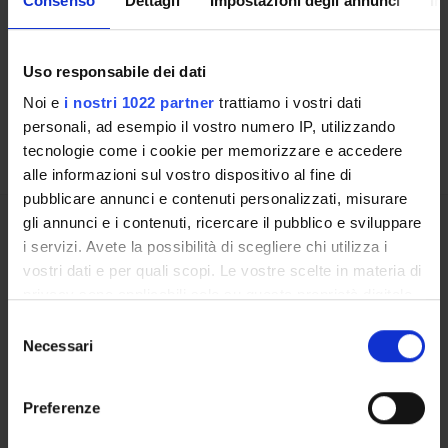
Consenso
Dettagli
Impostazioni degli annunci
In
Cerca
Uso responsabile dei dati
Offerta formativa da definire
Noi e
i nostri 1022 partner
trattiamo i vostri dati
ULTERIORI ATTIVITÀ DIDATTICHE
personali, ad esempio il vostro numero IP, utilizzando
tecnologie come i cookie per memorizzare e accedere
alle informazioni sul vostro dispositivo al fine di
pubblicare annunci e contenuti personalizzati, misurare
gli annunci e i contenuti, ricercare il pubblico e sviluppare
Presentazione
i servizi. Avete la possibilità di scegliere chi utilizza i
Come iscriversi
vostri dati e per quali scopi. Le vostre scelte in materia di
Piani didattici
privacy sono applicabili solo su questa proprietà digitale
Insegnamenti
in cui avete effettuato le vostre scelte. È possibile
Selezione
Bacheca avvisi
modificare o revocare il proprio consenso in qualsiasi
Necessari
del
Organi collegiali e di governo
momento dalla Dichiarazione sui cookie o facendo clic
consenso
sull'icona di attivazione della privacy.
Preferenze
OFFERTA FORMATIVA
Con il tuo consenso, vorremmo anche: