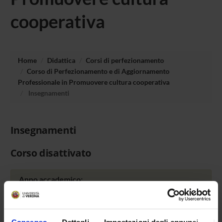
cooperativa
Home
Didattica
Corsi di perfezionamento
Corso di Perfezionamento e di Aggiornamento
Professionale in Promuovere cultura cooperativa
Insegnamenti
Insegnamenti
Corso disattivato
Anno accademico: