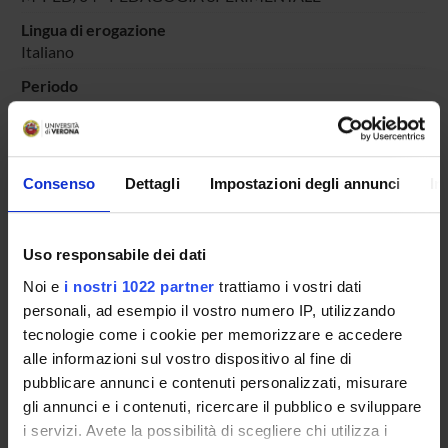
Lingua di erogazione
Italiano
Periodo
Didattico
dal 16-nov-2020 al 30-giu-2021.
Avvisi relativi al corso
Consenso
Dettagli
Impostazioni degli annunci
In
Seminari relativi al corso
ORARIO LEZIONI
Uso responsabile dei dati
Vai all'orario delle lezioni
Noi e
i nostri 1022 partner
trattiamo i vostri dati
personali, ad esempio il vostro numero IP, utilizzando
tecnologie come i cookie per memorizzare e accedere
alle informazioni sul vostro dispositivo al fine di
pubblicare annunci e contenuti personalizzati, misurare
Presentazione
gli annunci e i contenuti, ricercare il pubblico e sviluppare
Come iscriversi
i servizi. Avete la possibilità di scegliere chi utilizza i
Insegnamenti