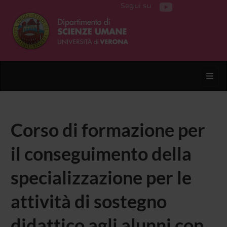
Segui su
Toggl
Corso di formazione per
il conseguimento della
specializzazione per le
attività di sostegno
didattico agli alunni con