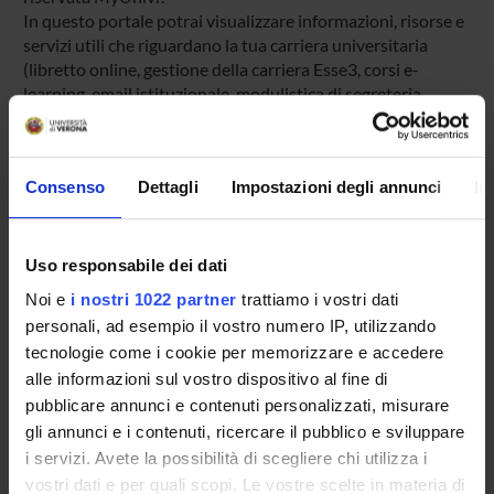
In questo portale potrai visualizzare informazioni, risorse e
servizi utili che riguardano la tua carriera universitaria
(libretto online, gestione della carriera Esse3, corsi e-
learning, email istituzionale, modulistica di segreteria,
procedure amministrative, ecc.).
Entra in MyUnivr con le tue credenziali GIA: solo così
potrai ricevere notifica di tutti gli avvisi dei tuoi docenti e
Consenso
Dettagli
Impostazioni degli annunci
In
della tua segreteria via mail e anche tramite l'app Univr.
MYUNIVR
Uso responsabile dei dati
Noi e
i nostri 1022 partner
trattiamo i vostri dati
personali, ad esempio il vostro numero IP, utilizzando
Presentazione
tecnologie come i cookie per memorizzare e accedere
Come iscriversi
alle informazioni sul vostro dispositivo al fine di
Insegnamenti
pubblicare annunci e contenuti personalizzati, misurare
gli annunci e i contenuti, ricercare il pubblico e sviluppare
Calendario didattico
i servizi. Avete la possibilità di scegliere chi utilizza i
Orario lezioni
vostri dati e per quali scopi. Le vostre scelte in materia di
Piani didattici