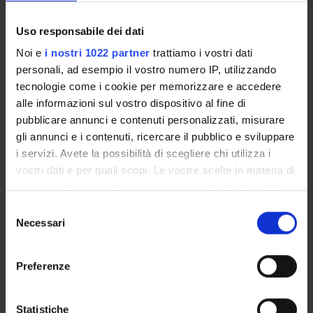
Academic Calendar
Lesson timetable
Uso responsabile dei dati
Degree Programme
Noi e
i nostri 1022 partner
trattiamo i vostri dati
Exam calendar
personali, ad esempio il vostro numero IP, utilizzando
Notices
tecnologie come i cookie per memorizzare e accedere
Thesis and internship proposals
alle informazioni sul vostro dispositivo al fine di
Governing bodies
pubblicare annunci e contenuti personalizzati, misurare
Faculty staff
gli annunci e i contenuti, ricercare il pubblico e sviluppare
i servizi. Avete la possibilità di scegliere chi utilizza i
vostri dati e per quali scopi. Le vostre scelte in materia di
STUDYING
privacy sono applicabili solo su questa proprietà digitale
in cui avete effettuato le vostre scelte. È possibile
COURSES
Selezione
modificare o revocare il proprio consenso in qualsiasi
Necessari
del
PHD PROGRAMMES AND POSTGRADUATE
momento dalla Dichiarazione sui cookie o facendo clic
consenso
TRAINING
sull'icona di attivazione della privacy.
Preferenze
Contacts
Con il tuo consenso, vorremmo anche:
People
raccogliere informazioni sulla tua posizione
Statistiche