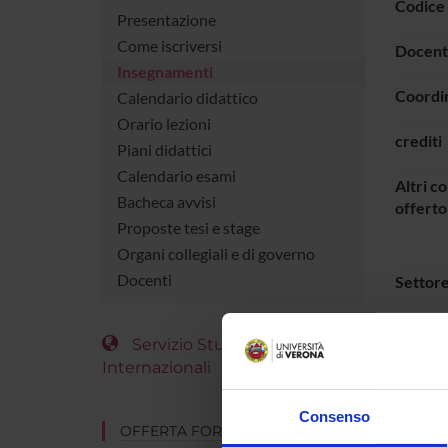
Codice
Presentazione
Come iscriversi
Docent
Insegnamenti
Coordi
Calendario didattico
Orario lezioni
crediti
Piani didattici
Calendario esami
Altri co
Bacheca avvisi
offerto
Proposte tesi e stage
Organi collegiali e di governo
Docenti
Settore
Lingua 
Servizio Studenti
Internazionali
Period
Consenso
OFFERTA FORMATIVA
ORAR