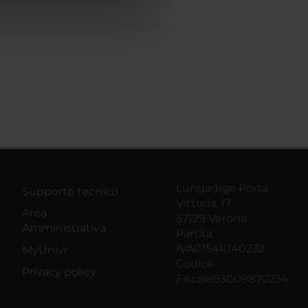
azioni che hai fornito loro o
Lungadige Porta
Supporto tecnico
Vittoria, 17
Area
37129 Verona
Amministrativa
Partita
IVA01541040232
MyUnivr
Codice
Privacy policy
Fiscale93009870234