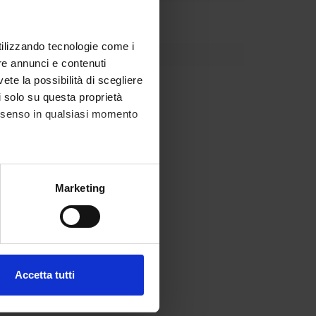
utilizzando tecnologie come i
re annunci e contenuti
vete la possibilità di scegliere
li solo su questa proprietà
consenso in qualsiasi momento
alche metro,
Marketing
e specifiche (impronte
ezione dettagli
. Puoi
Accetta tutti
l media e per analizzare il
ostri partner che si occupano