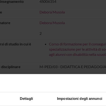
 insegnamento
4S006354
e
Debora Musola
natore
Debora Musola
2
rsi di studio in cui è
Corso di formazione per il consegu
specializzazione per le attività di s
agli alunni con disabilità nella sc
 disciplinare
M-PED/03 - DIDATTICA E PEDAGOGIA
di erogazione
Italiano
o
DIDATTICA SOSTEGNO
dal 25-ott-2025
Dettagli
Impostazioni degli annunci
IO LEZIONI