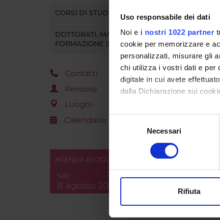
CORSI DI STUDIO
Vai 
Uso responsabile dei dati
Noi e
i nostri 1022 partner
t
DOTTORATI, MASTER E
TEST
FORMAZIONE SUPERIORE
cookie per memorizzare e acce
personalizzati, misurare gli an
Vedi
chi utilizza i vostri dati e pe
Contatti
digitale in cui avete effettua
Persone
dalla Dichiarazione sui cookie
Luoghi
Con il tuo consenso, vorrem
Calendario
Selezione
raccogliere informazi
Necessari
del
Identificare il tuo di
consenso
digitali).
AGENDA DI OGGI
Approfondisci come vengono el
sab
modificare o ritirare il tuo 
8 agosto 2026
Rifiuta
Utilizziamo i cookie per perso
nostro traffico. Condividiamo 