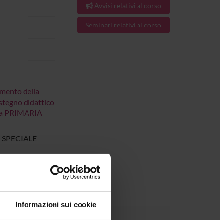
Avvisi relativi al corso
Seminari relativi al corso
imento della
ostegno didattico
uola PRIMARIA
 SPECIALE
 al 30-giu-2025.
Informazioni sui cookie