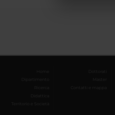
di analisi dei dati web, pubbl
che hanno raccolto dal tuo uti
Home
Dottorati
Dipartimento
Master
Ricerca
Contatti e mappa
Didattica
Territorio e Società