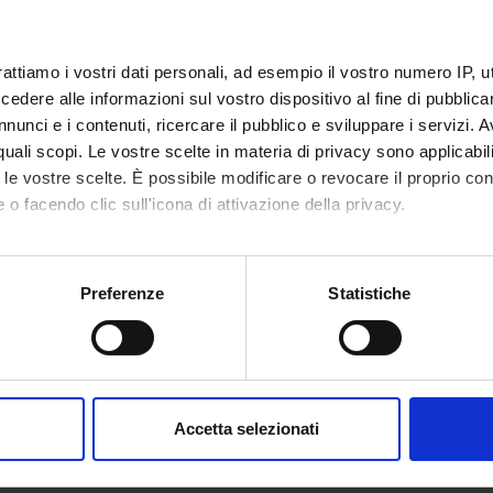
all'orario delle lezioni
rattiamo i vostri dati personali, ad esempio il vostro numero IP, 
I DI RIFERIMENTO
dere alle informazioni sul vostro dispositivo al fine di pubblica
nunci e i contenuti, ricercare il pubblico e sviluppare i servizi. A
 la bibliografia dell'insegnamento
r quali scopi. Le vostre scelte in materia di privacy sono applicabi
to le vostre scelte. È possibile modificare o revocare il proprio 
 o facendo clic sull'icona di attivazione della privacy.
mo anche:
oni sulla tua posizione geografica, con un'approssimazione di qu
Preferenze
Statistiche
spositivo, scansionandolo attivamente alla ricerca di caratteristich
aborati i tuoi dati personali e imposta le tue preferenze nella
s
consenso in qualsiasi momento dalla Dichiarazione sui cookie.
Accetta selezionati
nalizzare contenuti ed annunci, per fornire funzionalità dei socia
inoltre informazioni sul modo in cui utilizzi il nostro sito con i n