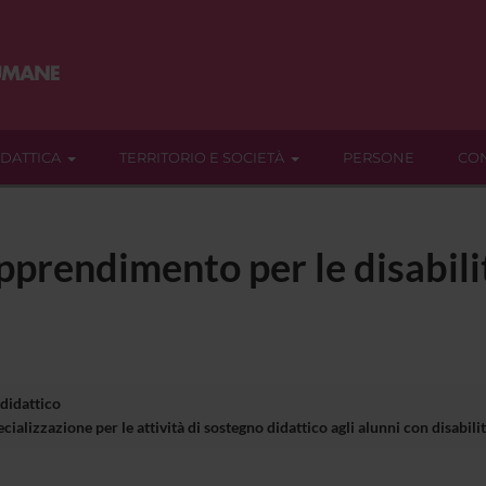
IDATTICA
TERRITORIO E SOCIETÀ
PERSONE
CON
pprendimento per le disabilit
 didattico
ializzazione per le attività di sostegno didattico agli alunni con disabil