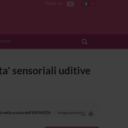
Segui su
TATTI
a' sensoriali uditive
ità nella scuola dell'INFANZIA
Insegnamenti