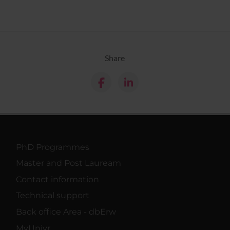
Share
PhD Programmes
Master and Post Lauream
Contact information
Technical support
Back office Area - dbErw
MyUnivr