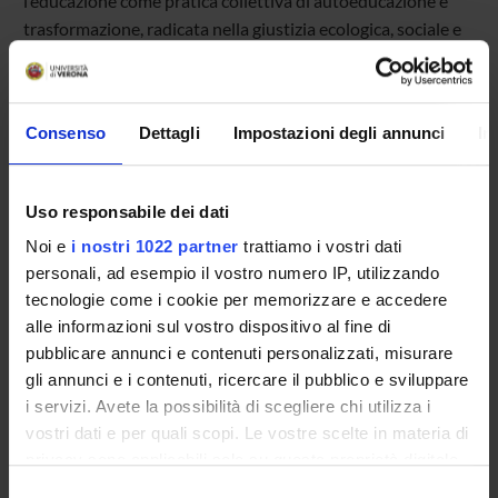
l’educazione come pratica collettiva di autoeducazione e
trasformazione, radicata nella giustizia ecologica, sociale e
cognitiva e, in dialogo con il pensiero di Paulo Freire,
propone una pedagogia ecologica della speranza.
Consenso
Dettagli
Impostazioni degli annunci
In
Il
Premio Riccardo Massa
, promosso dall’Università degli
Studi di Milano-Bicocca, è rivolto a studiosi e studiose che
operano nel campo delle scienze dell’educazione e si
Uso responsabile dei dati
propone di valorizzare lavori capaci di dialogare con
Noi e
i nostri 1022 partner
trattiamo i vostri dati
l’eredità scientifica e culturale del pedagogista,
personali, ad esempio il vostro numero IP, utilizzando
promuovendo approcci innovativi allo studio dei processi
tecnologie come i cookie per memorizzare e accedere
formativi.
alle informazioni sul vostro dispositivo al fine di
👉
https://www.formazione.unimib.it/it/ricerca/premio-
pubblicare annunci e contenuti personalizzati, misurare
riccardo-massa
gli annunci e i contenuti, ricercare il pubblico e sviluppare
i servizi. Avete la possibilità di scegliere chi utilizza i
La cerimonia di premiazione si terrà il
5 maggio 2026
,
vostri dati e per quali scopi. Le vostre scelte in materia di
nell’ambito del convegno
“Dentro le pratiche.
privacy sono applicabili solo su questa proprietà digitale
Dall’educazione come latenza alle latenze educative”
, in
in cui avete effettuato le vostre scelte. È possibile
Selezione