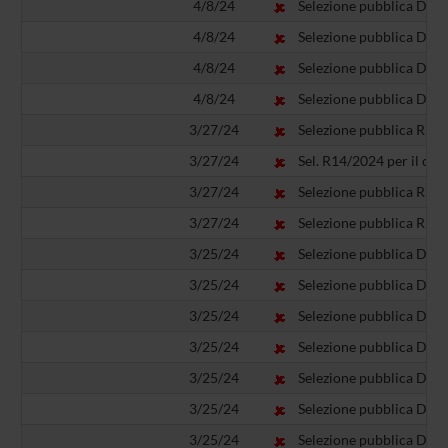
4/8/24
Selezione pubblica D7/20
4/8/24
Selezione pubblica D5/20
4/8/24
Selezione pubblica D6/20
4/8/24
Selezione pubblica D4/20
3/27/24
Selezione pubblica R12/2
3/27/24
Sel. R14/2024 per il con
3/27/24
Selezione pubblica R13/2
3/27/24
Selezione pubblica R11/2
3/25/24
Selezione pubblica D8/20
3/25/24
Selezione pubblica D12/2
3/25/24
Selezione pubblica D13/20
3/25/24
Selezione pubblica D15/2
3/25/24
Selezione pubblica D11/2
3/25/24
Selezione pubblica D10/2
3/25/24
Selezione pubblica D9/20