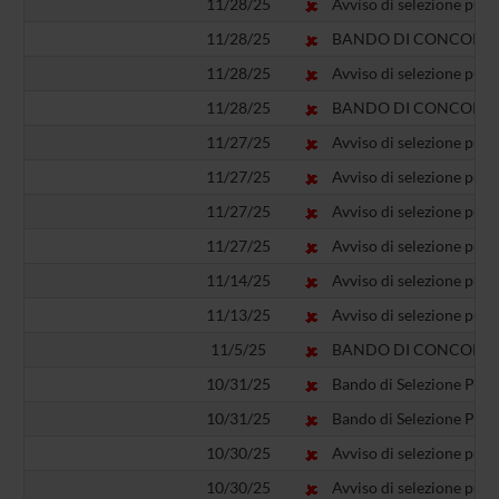
11/28/25
Avviso di selezione pub
11/28/25
BANDO DI CONCORSO PER
11/28/25
Avviso di selezione pubb
11/28/25
BANDO DI CONCORSO PER 
11/27/25
Avviso di selezione pubb
11/27/25
Avviso di selezione pubb
11/27/25
Avviso di selezione pubb
11/27/25
Avviso di selezione pubb
11/14/25
Avviso di selezione pubb
11/13/25
Avviso di selezione pubb
11/5/25
BANDO DI CONCORSO PE
10/31/25
Bando di Selezione Pubbl
10/31/25
Bando di Selezione Pubbl
10/30/25
Avviso di selezione pubb
10/30/25
Avviso di selezione pubb