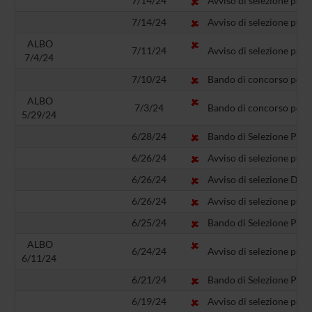
7/14/24
Avviso di selezione pubb
7/14/24
Avviso di selezione pubb
ALBO
7/11/24
Avviso di selezione pubb
7/4/24
7/10/24
Bando di concorso per il
ALBO
7/3/24
Bando di concorso per i
5/29/24
6/28/24
Bando di Selezione Pubbl
6/26/24
Avviso di selezione pubb
6/26/24
Avviso di selezione D19/
6/26/24
Avviso di selezione pubb
6/25/24
Bando di Selezione Pubbl
ALBO
6/24/24
Avviso di selezione pubb
6/11/24
6/21/24
Bando di Selezione Pubbl
6/19/24
Avviso di selezione pubb