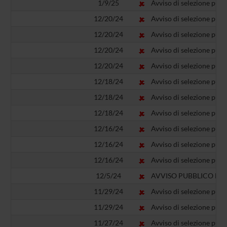
1/9/25
Avviso di selezione pubb
dei social media e per analizzare il
12/20/24
Avviso di selezione pubb
nostro traffico. Condividiamo
12/20/24
Avviso di selezione pub
inoltre informazioni sul modo in cui
12/20/24
Avviso di selezione pubb
12/20/24
Avviso di selezione pubb
utilizzi il nostro sito con i nostri
12/18/24
Avviso di selezione pubb
partner che si occupano di analisi
12/18/24
Avviso di selezione pubbl
dei dati web, pubblicità e social
12/18/24
Avviso di selezione pubb
media, i quali potrebbero
12/16/24
Avviso di selezione pubb
12/16/24
Avviso di selezione pubb
combinarle con altre informazioni
12/16/24
Avviso di selezione pu
che hai fornito loro o che hanno
12/5/24
AVVISO PUBBLICO DI 
raccolto dal tuo utilizzo dei loro
11/29/24
Avviso di selezione pu
servizi.
11/29/24
Avviso di selezione pubb
11/27/24
Avviso di selezione pubb