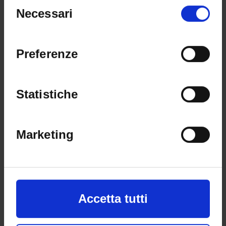
4/9/25
Avviso di selezione pub
del
Necessari
pubblico e sviluppare i servizi.
4/1/25
Avviso di selezione pubb
consenso
Avete la possibilità di scegliere chi
4/1/25
Avviso di selezione pubb
utilizza i vostri dati e per quali
4/1/25
Avviso di selezione pubb
Preferenze
3/31/25
Avviso di selezione pubb
scopi. Le vostre scelte in materia
3/28/25
Avviso di selezione pubb
di privacy sono applicabili solo su
Statistiche
3/28/25
Avviso di selezione pub
questa proprietà digitale in cui
3/28/25
Avviso di selezione pubb
avete effettuato le vostre scelte. È
ALBO
Marketing
3/28/25
BANDO DI CONCORSO PER
2/25/25
possibile modificare o revocare il
3/26/25
Avviso di selezione pubb
proprio consenso in qualsiasi
3/26/25
Avviso di selezione pub
momento dalla Dichiarazione sui
3/26/25
Avviso di selezione pub
Accetta tutti
3/26/25
Avviso di selezione pub
cookie o facendo clic sull'icona di
3/26/25
Avviso di selezione pubb
attivazione della privacy.