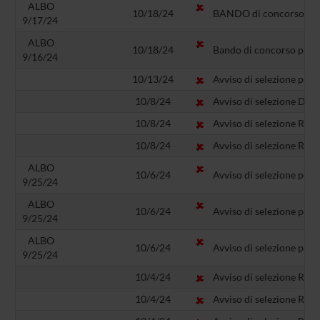
ALBO
10/18/24
BANDO di concorso per l'a
9/17/24
ALBO
10/18/24
Bando di concorso per l'
9/16/24
10/13/24
Avviso di selezione pubb
10/8/24
Avviso di selezione D21/
10/8/24
Avviso di selezione R23/
10/8/24
Avviso di selezione R24/
ALBO
10/6/24
Avviso di selezione pubb
9/25/24
ALBO
10/6/24
Avviso di selezione pubb
9/25/24
ALBO
10/6/24
Avviso di selezione pubb
9/25/24
10/4/24
Avviso di selezione R21/
10/4/24
Avviso di selezione R20