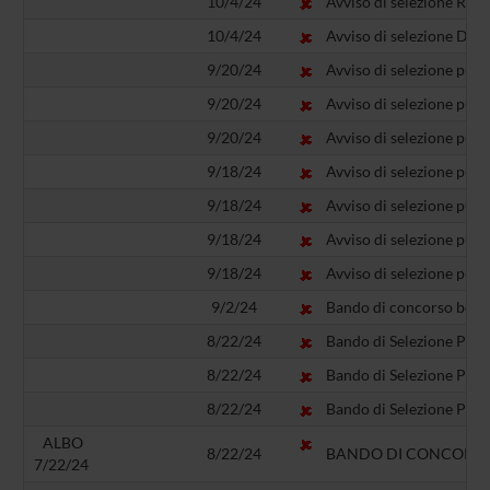
10/4/24
Avviso di selezione R22/
10/4/24
Avviso di selezione D20/
9/20/24
Avviso di selezione pubb
9/20/24
Avviso di selezione pubb
9/20/24
Avviso di selezione pubb
9/18/24
Avviso di selezione pubb
9/18/24
Avviso di selezione pub
9/18/24
Avviso di selezione pubb
9/18/24
Avviso di selezione pubb
9/2/24
Bando di concorso borsa
8/22/24
Bando di Selezione Pubbl
8/22/24
Bando di Selezione Pubbl
8/22/24
Bando di Selezione Pubbl
ALBO
8/22/24
BANDO DI CONCORSO PER
7/22/24