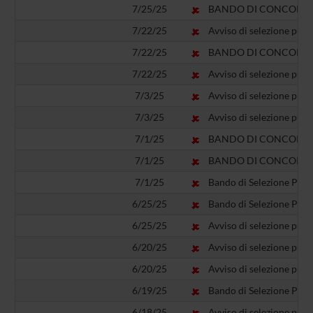
7/25/25
BANDO DI CONCORSO PER
7/22/25
Avviso di selezione pubb
7/22/25
BANDO DI CONCORSO PE
7/22/25
Avviso di selezione pubb
7/3/25
Avviso di selezione pubb
7/3/25
Avviso di selezione pubb
7/1/25
BANDO DI CONCORSO PER
7/1/25
BANDO DI CONCORSO PER
7/1/25
Bando di Selezione Pubbl
6/25/25
Bando di Selezione Pubb
6/25/25
Avviso di selezione pubb
6/20/25
Avviso di selezione pubbl
6/20/25
Avviso di selezione pubbl
6/19/25
Bando di Selezione Pubbl
6/18/25
Avviso di selezione pubb