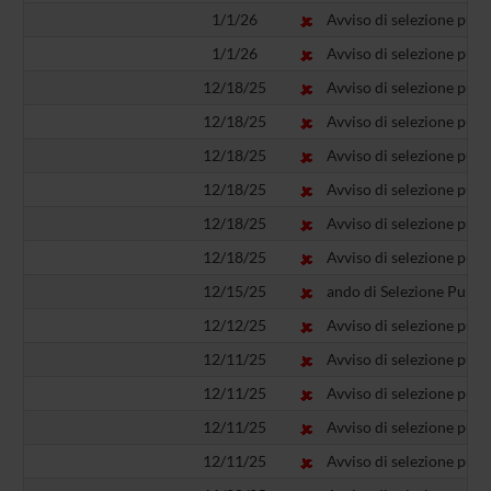
1/1/26
Avviso di selezione pubb
1/1/26
Avviso di selezione pubb
12/18/25
Avviso di selezione pubb
12/18/25
Avviso di selezione pubb
12/18/25
Avviso di selezione pubb
12/18/25
Avviso di selezione pubb
12/18/25
Avviso di selezione pubb
12/18/25
Avviso di selezione pubb
12/15/25
ando di Selezione Pubbl
12/12/25
Avviso di selezione pub
12/11/25
Avviso di selezione pubb
12/11/25
Avviso di selezione pubb
12/11/25
Avviso di selezione pubb
12/11/25
Avviso di selezione pubb