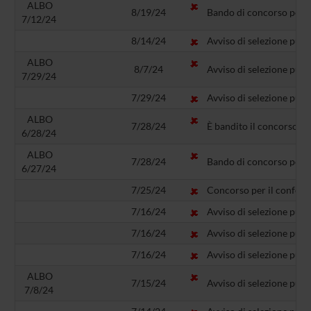
ALBO
8/19/24
Bando di concorso per il
7/12/24
8/14/24
Avviso di selezione pub
ALBO
8/7/24
Avviso di selezione pubb
7/29/24
7/29/24
Avviso di selezione pub
ALBO
7/28/24
È bandito il concorso p
6/28/24
ALBO
7/28/24
Bando di concorso per il
6/27/24
7/25/24
Concorso per il conferim
7/16/24
Avviso di selezione pubb
7/16/24
Avviso di selezione pubb
7/16/24
Avviso di selezione pubb
ALBO
7/15/24
Avviso di selezione pubb
7/8/24