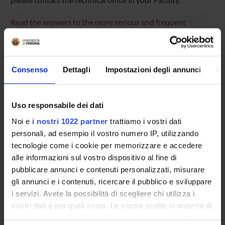
Read the answers to the more serious and frequent
questions - F.A.Q. Examination enrolment
Consenso
Dettagli
Impostazioni degli annunci
In
Overview
Enrolment Policy
Uso responsabile dei dati
Courses
Noi e
i nostri 1022 partner
trattiamo i vostri dati
Academic Calendar
personali, ad esempio il vostro numero IP, utilizzando
Lesson timetable
tecnologie come i cookie per memorizzare e accedere
Degree Programme
alle informazioni sul vostro dispositivo al fine di
Exam calendar
pubblicare annunci e contenuti personalizzati, misurare
gli annunci e i contenuti, ricercare il pubblico e sviluppare
Notices
i servizi. Avete la possibilità di scegliere chi utilizza i
Thesis and internship proposals
vostri dati e per quali scopi. Le vostre scelte in materia di
Governing bodies
privacy sono applicabili solo su questa proprietà digitale
Faculty staff