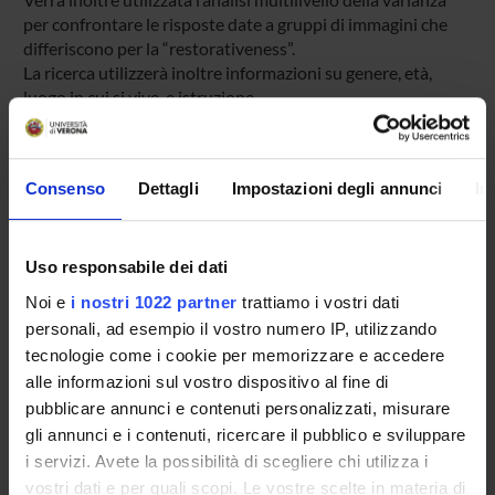
per confrontare le risposte date a gruppi di immagini che
differiscono per la “restorativeness”.
La ricerca utilizzerà inoltre informazioni su genere, età,
luogo in cui si vive, e istruzione
Consenso
Dettagli
Impostazioni degli annunci
In
PARTECIPANTI AL PROGETTO
Magali Brigitte Yvette Antoinette Boureux
Uso responsabile dei dati
Margherita Brondino
Professore associato
Noi e
i nostri 1022 partner
trattiamo i vostri dati
personali, ad esempio il vostro numero IP, utilizzando
Roberto Burro
tecnologie come i cookie per memorizzare e accedere
Professore associato
alle informazioni sul vostro dispositivo al fine di
Barbara Giacominelli Gasbarro
pubblicare annunci e contenuti personalizzati, misurare
Professore a contratto
gli annunci e i contenuti, ricercare il pubblico e sviluppare
i servizi. Avete la possibilità di scegliere chi utilizza i
JACK NASAR
vostri dati e per quali scopi. Le vostre scelte in materia di
Visiting professors