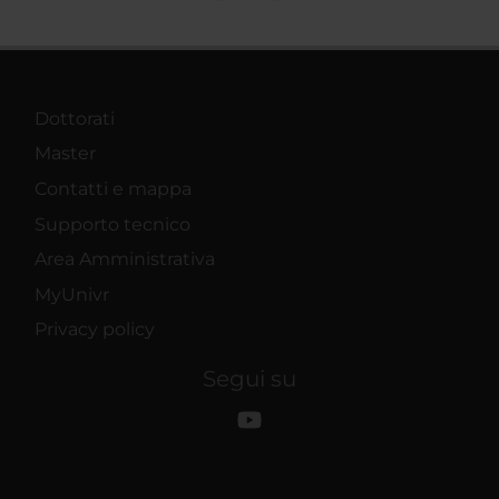
Dottorati
Master
Contatti e mappa
Supporto tecnico
Area Amministrativa
MyUnivr
Privacy policy
Segui su