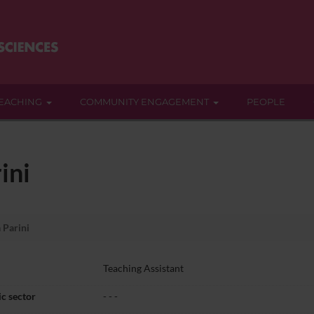
EACHING
COMMUNITY ENGAGEMENT
PEOPLE
ini
 Parini
Teaching Assistant
c sector
- - -