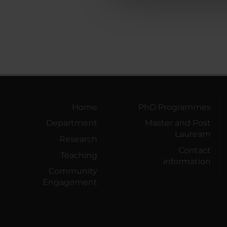
che hanno raccolto dal tuo uti
Home
PhD Programmes
Department
Master and Post
Lauream
Research
Contact
Teaching
information
Community
Engagement