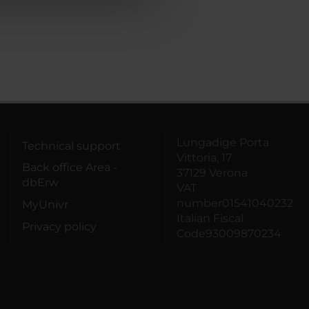
Lungadige Porta
Technical support
Vittoria, 17
Back office Area -
37129 Verona
dbErw
VAT
number01541040232
MyUnivr
Italian Fiscal
Privacy policy
Code93009870234