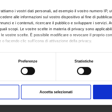
rattiamo i vostri dati personali, ad esempio il vostro numero IP, 
dere alle informazioni sul vostro dispositivo al fine di pubblica
nunci e i contenuti, ricercare il pubblico e sviluppare i servizi. A
r quali scopi. Le vostre scelte in materia di privacy sono applicabi
to le vostre scelte. È possibile modificare o revocare il proprio 
 o facendo clic sull'icona di attivazione della privacy.
mo anche:
oni sulla tua posizione geografica, con un'approssimazione di qu
Preferenze
Statistiche
spositivo, scansionandolo attivamente alla ricerca di caratteristich
aborati i tuoi dati personali e imposta le tue preferenze nella
s
consenso in qualsiasi momento dalla Dichiarazione sui cookie.
Accetta selezionati
nalizzare contenuti ed annunci, per fornire funzionalità dei socia
inoltre informazioni sul modo in cui utilizzi il nostro sito con i n
icità e social media, i quali potrebbero combinarle con altre inform