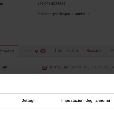
ne
+39 045 8028859
mariamargherita
parini
univr
it
Teaching
Third mission
Research
P
t myself
0
ulum
curriculum
(pdf, it, 101 KB, 29/09/14
Dettagli
Impostazioni degli annunci