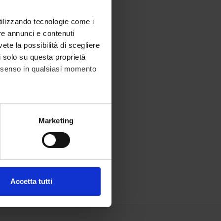
utilizzando tecnologie come i
re annunci e contenuti
vete la possibilità di scegliere
li solo su questa proprietà
consenso in qualsiasi momento
alche metro,
Marketing
e specifiche (impronte
ezione dettagli
. Puoi
Accetta tutti
l media e per analizzare il
ostri partner che si occupano
azioni che hai fornito loro o