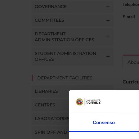
Telepho
GOVERNANCE
E-mail
COMMITTEES
DEPARTMENT
ADMINISTRATION OFFICES
STUDENT ADMINISTRATION
OFFICES
Abou
DEPARTMENT FACILITIES
Curric
LIBRARIES
CENTRES
LABORATORIES
Consenso
SPIN OFF AND COMPANIES