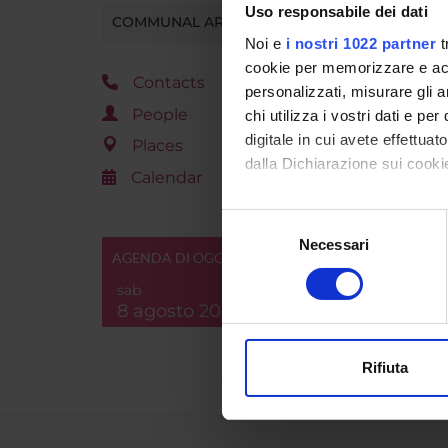
Uso responsabile dei dati
COMMUNAL AREA
Noi e
i nostri 1022 partner
t
cookie per memorizzare e acce
Contacts
personalizzati, misurare gli an
People
chi utilizza i vostri dati e pe
digitale in cui avete effettua
Places
dalla Dichiarazione sui cookie
Calendar
Con il tuo consenso, vorrem
Selezione
raccogliere informazi
Necessari
del
AGENDA DI OGGI
Identificare il tuo di
consenso
digitali).
sab
8 agosto 2026
Approfondisci come vengono el
modificare o ritirare il tuo 
Rifiuta
Utilizziamo i cookie per perso
nostro traffico. Condividiamo 
di analisi dei dati web, pubbl