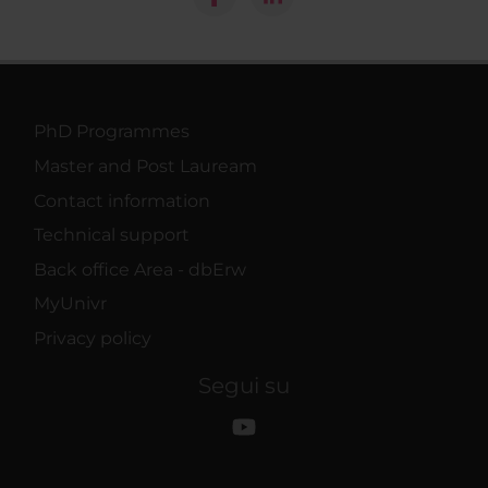
PhD Programmes
Master and Post Lauream
Contact information
Technical support
Back office Area - dbErw
MyUnivr
Privacy policy
Segui su