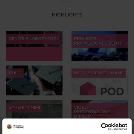
HIGHLIGHTS
CENTRI E LABORATORI
RICHIESTE
PROMOZIONE EVENTI
PHDS
POD - SCIENZE UMANE
SAPERI MINIMI
VIDEO
PRESENTAZIONE
DIPSUM