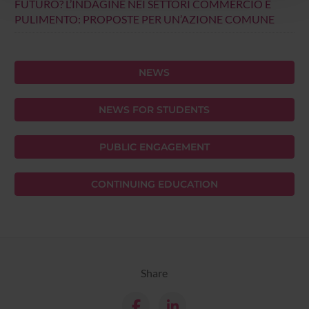
FUTURO? L’INDAGINE NEI SETTORI COMMERCIO E
con altre informazioni che hai fornito loro o che hanno
PULIMENTO: PROPOSTE PER UN’AZIONE COMUNE
raccolto dal tuo utilizzo dei loro servizi.
NEWS
NEWS FOR STUDENTS
PUBLIC ENGAGEMENT
CONTINUING EDUCATION
Share