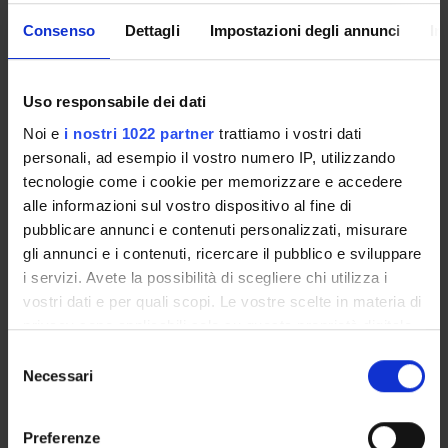
VIDEOTECA "PIETRO
MOBILITÀ
Consenso
Dettagli
Impostazioni degli annunci
In
ROVEDA"
INTERNAZIONALE
Uso responsabile dei dati
Noi e
i nostri 1022 partner
trattiamo i vostri dati
VIDEO EVENTI TERZA
MISSIONE
personali, ad esempio il vostro numero IP, utilizzando
tecnologie come i cookie per memorizzare e accedere
alle informazioni sul vostro dispositivo al fine di
pubblicare annunci e contenuti personalizzati, misurare
gli annunci e i contenuti, ricercare il pubblico e sviluppare
i servizi. Avete la possibilità di scegliere chi utilizza i
vostri dati e per quali scopi. Le vostre scelte in materia di
privacy sono applicabili solo su questa proprietà digitale
in cui avete effettuato le vostre scelte. È possibile
Selezione
NEWS
modificare o revocare il proprio consenso in qualsiasi
Necessari
del
momento dalla Dichiarazione sui cookie o facendo clic
consenso
Specializzazione in Metodi e Pratiche di rafforzamento dei
sull'icona di attivazione della privacy.
Preferenze
percorsi di presa in carico e accompagnamento sociale