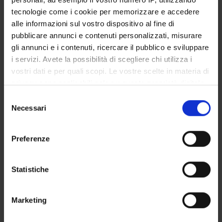
SOCIOLOGY
tecnologie come i cookie per memorizzare e accedere
alle informazioni sul vostro dispositivo al fine di
PUBBLICAZIONI
pubblicare annunci e contenuti personalizzati, misurare
gli annunci e i contenuti, ricercare il pubblico e sviluppare
TITOLO
i servizi. Avete la possibilità di scegliere chi utilizza i
Sociologia relazionale e social network analysis. Analisi delle s
vostri dati e per quali scopi. Le vostre scelte in materia di
privacy sono applicabili solo su questa proprietà digitale
in cui avete effettuato le vostre scelte. È possibile
Selezione
modificare o revocare il proprio consenso in qualsiasi
Necessari
del
ATTIVITÀ
momento dalla Dichiarazione sui cookie o facendo clic
consenso
sull'icona di attivazione della privacy.
Preferenze
AREE DI RICERCA
Con il tuo consenso, vorremmo anche:
GRUPPI DI RICERCA
raccogliere informazioni sulla tua posizione
Statistiche
geografica, con un'approssimazione di qualche
DOTTORATI DI RICERCA
metro,
Marketing
Identificare il tuo dispositivo, scansionandolo
STRUTTURE
attivamente alla ricerca di caratteristiche specifiche