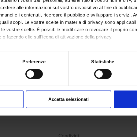
rattiamo i vostri dati personali, ad esempio il vostro numero IP, 
dere alle informazioni sul vostro dispositivo al fine di pubblica
nunci e i contenuti, ricercare il pubblico e sviluppare i servizi. A
r quali scopi. Le vostre scelte in materia di privacy sono applicabi
to le vostre scelte. È possibile modificare o revocare il proprio 
 o facendo clic sull'icona di attivazione della privacy.
mo anche:
oni sulla tua posizione geografica, con un'approssimazione di qu
Preferenze
Statistiche
spositivo, scansionandolo attivamente alla ricerca di caratteristich
aborati i tuoi dati personali e imposta le tue preferenze nella
s
consenso in qualsiasi momento dalla Dichiarazione sui cookie.
Accetta selezionati
nalizzare contenuti ed annunci, per fornire funzionalità dei socia
inoltre informazioni sul modo in cui utilizzi il nostro sito con i n
icità e social media, i quali potrebbero combinarle con altre inform
lizzo dei loro servizi.
Condividi