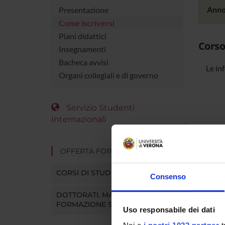
Anno
Presentazione
Come iscriversi
Piani didattici
Corso
Insegnamenti
Bacheca avvisi
Le in
Organi collegiali e di governo
Servizio Studenti
Internazionali
OFFERTA FORMATIVA
CORSI DI STUDIO
Consenso
DOTTORATI, MASTER E
FORMAZIONE SUPERIORE
Uso responsabile dei dati