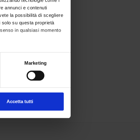
utilizzando tecnologie come i
re annunci e contenuti
vete la possibilità di scegliere
li solo su questa proprietà
consenso in qualsiasi momento
alche metro,
Marketing
e specifiche (impronte
ezione dettagli
. Puoi
Accetta tutti
l media e per analizzare il
ostri partner che si occupano
azioni che hai fornito loro o