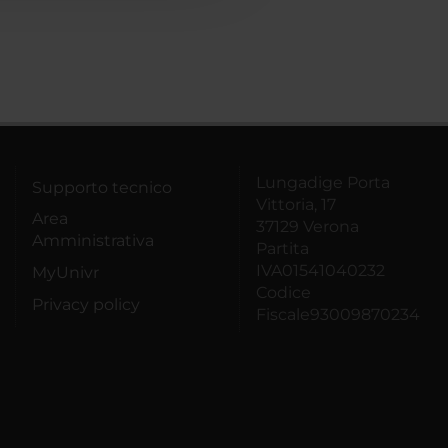
Lungadige Porta
Supporto tecnico
Vittoria, 17
Area
37129 Verona
Amministrativa
Partita
IVA01541040232
MyUnivr
Codice
Privacy policy
Fiscale93009870234