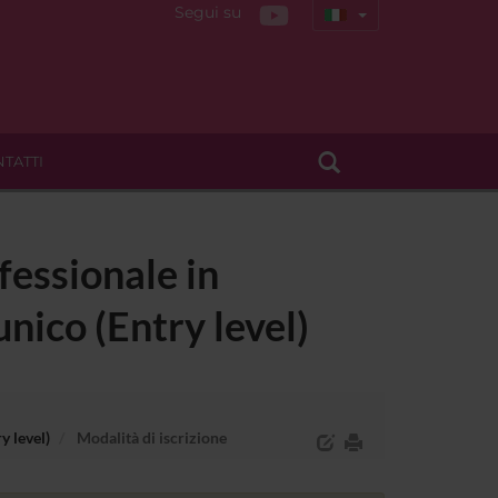
Segui su
TATTI
essionale in
nico (Entry level)
y level)
Modalità di iscrizione