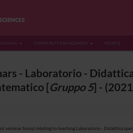
EACHING
COMMUNITY ENGAGEMENT
PEOPLE
rs - Laboratorio - Didattica 
atematico [
Gruppo 5
] - (202
nt seminar found relating to teaching Laboratorio - Didattica speci