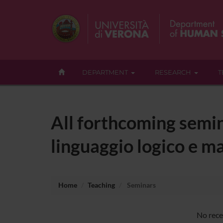
DEPARTMENT
RESEARCH
T
All forthcoming semina
linguaggio logico e m
Home
Teaching
Seminars
No rece