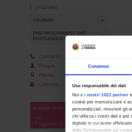
STUDYING
COURSES
PHD PROGRAMMES AND
POSTGRADUATE TRAINING
Contacts
People
Consenso
Places
Calendar
Uso responsabile dei dati
Noi e
i nostri 1022 partner
t
cookie per memorizzare e acce
AGENDA DI OGGI
personalizzati, misurare gli an
chi utilizza i vostri dati e pe
ven
7 agosto 2026
digitale in cui avete effettua
dalla Dichiarazione sui cookie