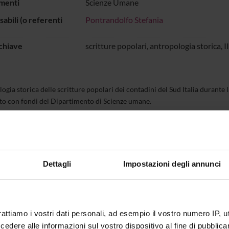
menti
Scienze Umane
abili (o referenti
Pontrandolfo Stefania
chiave
scritture popolari, antropologia storica, 
ogia storica delle scritture popolari dei contadini del Sud Italia durante
to con fondi del Dipartimento di Scienze umane.
ECIPANTI AL PROGETTO
a Pontrandolfo
Professore associato
Dettagli
Impostazioni degli annunci
rattiamo i vostri dati personali, ad esempio il vostro numero IP, 
dere alle informazioni sul vostro dispositivo al fine di pubblica