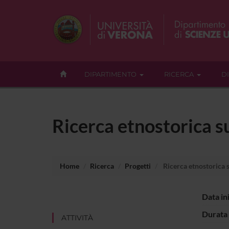
DIPARTIMENTO
RICERCA
D
Ricerca etnostorica su
Home
Ricerca
Progetti
Ricerca etnostorica s
Data in
Durata 
ATTIVITÀ