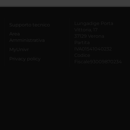
Lungadige Porta
Supporto tecnico
Vittoria, 17
Area
37129 Verona
Amministrativa
Partita
IVA01541040232
MyUnivr
Codice
Privacy policy
Fiscale93009870234