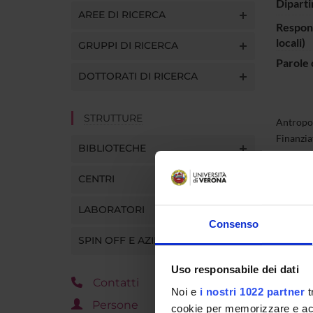
Diparti
AREE DI RICERCA
Respons
locali)
GRUPPI DI RICERCA
Parole 
DOTTORATI DI RICERCA
STRUTTURE
Antropol
Finanzia
BIBLIOTECHE
CENTRI
PART
LABORATORI
Stefani
Consenso
SPIN OFF E AZIENDE
Uso responsabile dei dati
Contatti
Noi e
i nostri 1022 partner
t
Persone
cookie per memorizzare e acce