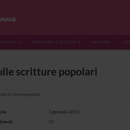
IDATTICA
TERRITORIO E SOCIETÀ
PERSONE
CON
lle scritture popolari
ulle scritture popolari
izio
1 gennaio 2015
(mesi)
55