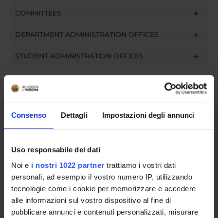
COMMITTEES
DEPARTMENT ADMINISTRATION OFFICES
STUDENT ADMINISTRATION OFFICES
DEPARTMENT FACILITIES
LIBRARIES
Consenso
Dettagli
Impostazioni degli annunci
In
CENTRES
LABORATORIES
Uso responsabile dei dati
Noi e
i nostri 1022 partner
trattiamo i vostri dati
SPIN OFF AND COMPANIES
personali, ad esempio il vostro numero IP, utilizzando
COMMUNAL AREA
tecnologie come i cookie per memorizzare e accedere
alle informazioni sul vostro dispositivo al fine di
Contacts
pubblicare annunci e contenuti personalizzati, misurare