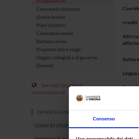
Insegnamenti
Coordi
Calendario didattico
Orario lezioni
crediti
Piani didattici
Calendario esami
Altri co
Bacheca avvisi
offerto
Proposte tesi e stage
Organi collegiali e di governo
Settore
Docenti
Lingua 
Servizio Studenti
Period
Internazionali
ORAR
OFFERTA FORMATIVA
Consenso
Vai 
CORSI DI STUDIO
PRO
Uso responsabile dei dati