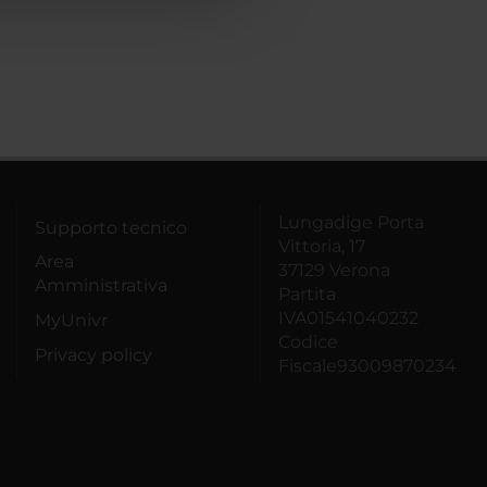
Lungadige Porta
Supporto tecnico
Vittoria, 17
Area
37129 Verona
Amministrativa
Partita
IVA01541040232
MyUnivr
Codice
Privacy policy
Fiscale93009870234