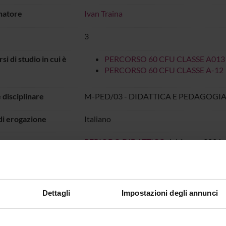
natore
Ivan Traina
3
rsi di studio in cui è
PERCORSO 60 CFU CLASSE A013
PERCORSO 60 CFU CLASSE A-12
 disciplinare
M-PED/03 - DIDATTICA E PEDAGOGIA
di erogazione
Italiano
o
PERIODO DIDATTICO
dal 1-mar-2026 a
IO LEZIONI
Dettagli
Impostazioni degli annunci
all'orario delle lezioni
GRAMMA