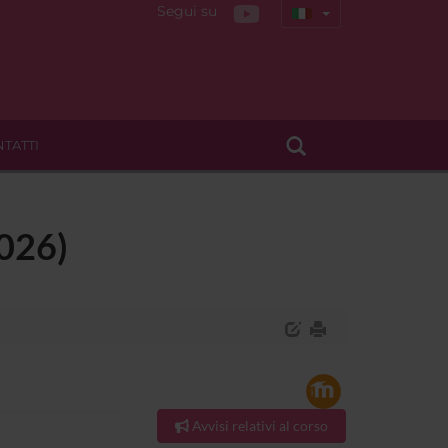
Segui su
TATTI
2026)
Avvisi relativi al corso