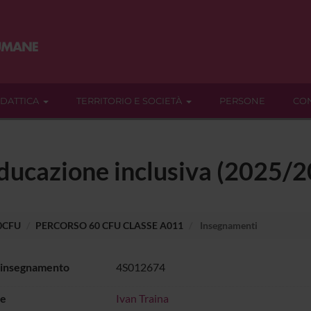
IDATTICA
TERRITORIO E SOCIETÀ
PERSONE
CON
educazione inclusiva (2025/
60CFU
PERCORSO 60 CFU CLASSE A011
Insegnamenti
 insegnamento
4S012674
e
Ivan Traina