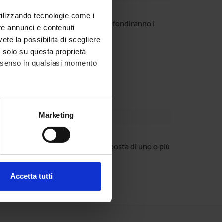
utilizzando tecnologie come i
rmativa. Nello specifico, si approfondiranno i
re annunci e contenuti
vete la possibilità di scegliere
li solo su questa proprietà
consenso in qualsiasi momento
alche metro,
Marketing
e specifiche (impronte
alutazione, e consisterà nella proposta di uno o più
ezione dettagli
. Puoi
 programma.
Accetta tutti
l media e per analizzare il
ostri partner che si occupano
azioni che hai fornito loro o