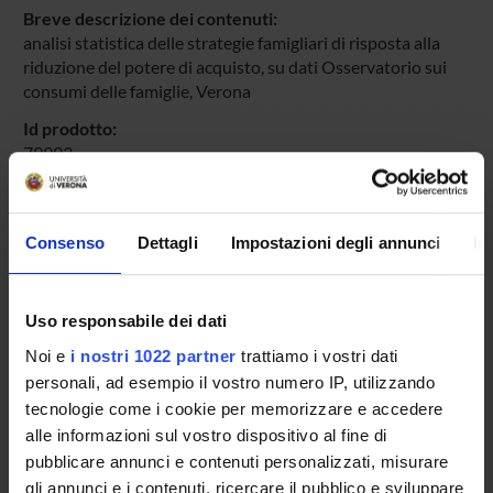
Breve descrizione dei contenuti:
analisi statistica delle strategie famigliari di risposta alla
riduzione del potere di acquisto, su dati Osservatorio sui
consumi delle famiglie, Verona
Id prodotto:
79993
Handle IRIS:
11562/676564
Consenso
Dettagli
Impostazioni degli annunci
In
depositato il:
3 marzo 2014
ultima modifica:
Uso responsabile dei dati
25 ottobre 2022
Noi e
i nostri 1022 partner
trattiamo i vostri dati
Citazione bibliografica:
personali, ad esempio il vostro numero IP, utilizzando
Secondulfo, Domenico
,
Consumate strategie. Le famiglie
tecnologie come i cookie per memorizzare e accedere
italiane a fronte della crisi economica e della contrazione
alle informazioni sul vostro dispositivo al fine di
del potere di acquisto
«SOCIOLOGIA DEL LAVORO»
pubblicare annunci e contenuti personalizzati, misurare
, n.
132
,
2013
,
pp. 63-79
gli annunci e i contenuti, ricercare il pubblico e sviluppare