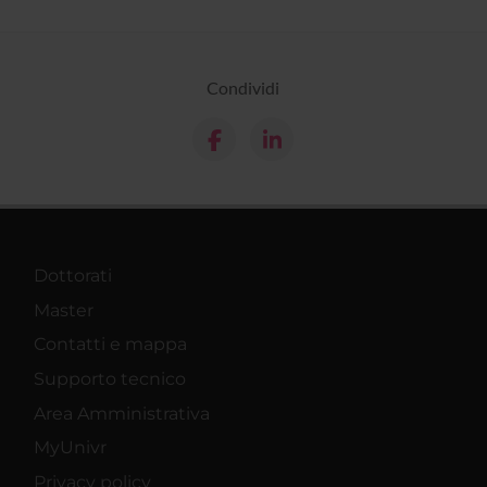
Condividi
Dottorati
Master
Contatti e mappa
Supporto tecnico
Area Amministrativa
MyUnivr
Privacy policy