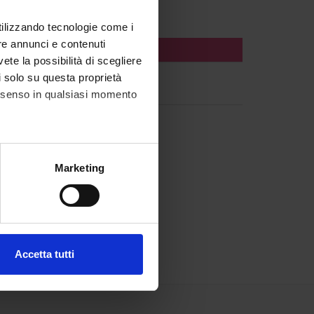
utilizzando tecnologie come i
re annunci e contenuti
vete la possibilità di scegliere
li solo su questa proprietà
consenso in qualsiasi momento
alche metro,
Marketing
e specifiche (impronte
ezione dettagli
. Puoi
Accetta tutti
l media e per analizzare il
ostri partner che si occupano
azioni che hai fornito loro o