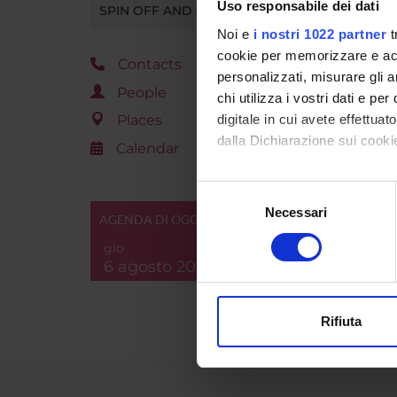
Uso responsabile dei dati
SPIN OFF AND COMPANIES
Noi e
i nostri 1022 partner
t
cookie per memorizzare e acce
Contacts
RESEA
personalizzati, misurare gli an
People
Infanzi
chi utilizza i vostri dati e pe
Psycho
digitale in cui avete effettua
Places
dalla Dichiarazione sui cookie
Calendar
Con il tuo consenso, vorrem
Selezione
raccogliere informazi
Necessari
del
AGENDA DI OGGI
Identificare il tuo di
consenso
gio
digitali).
6 agosto 2026
Approfondisci come vengono el
modificare o ritirare il tuo 
Rifiuta
Utilizziamo i cookie per perso
nostro traffico. Condividiamo 
di analisi dei dati web, pubbl