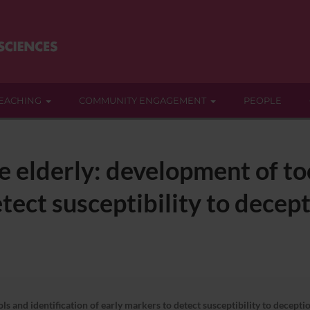
EACHING
COMMUNITY ENGAGEMENT
PEOPLE
e elderly: development of too
tect susceptibility to decep
s and identification of early markers to detect susceptibility to decepti