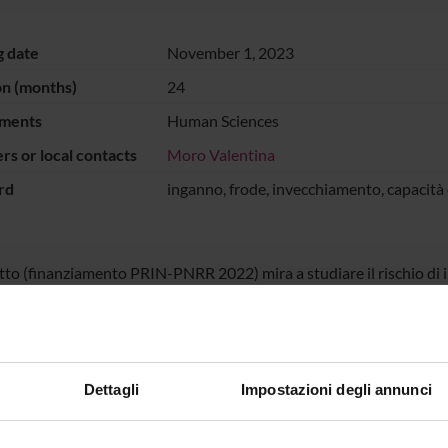
g date
November 1, 2023
on (months)
24
ments
Human Sciences
s or local contacts
Moro Valentina
rd
inganno, frode, invecchiamento, capacità 
tto (finanziamento PRIN-PNRR 2022) mira a studiare il rischio di in
adimento cognitivo. Varie misure cognitive e comportamentali ven
siologiche e ai dati di neuroimmagine cerebrale
Dettagli
Impostazioni degli annunci
ECT PARTICIPANTS
ina Moro
Full Professor