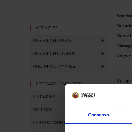
Startin
Durati
ACTIVITIES
Depart
RESEARCH AREAS
Manager
RESEARCH GROUPS
Keywo
PHD PROGRAMMES
Il proge
RESEARCH FACILITIES
con dec
psicofi
LIBRARIES
CENTRES
Consenso
PROJ
LABORATORIES
Valent