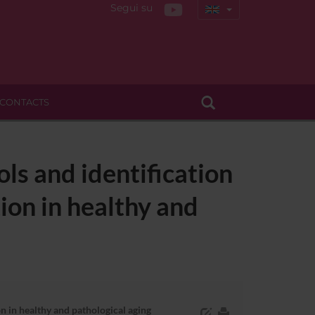
Segui su
CONTACTS
ls and identification
tion in healthy and
on in healthy and pathological aging