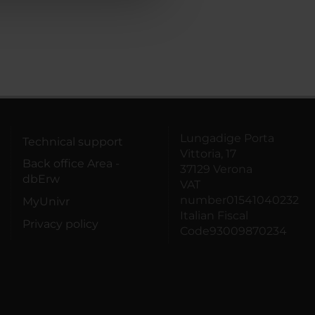
Lungadige Porta
Technical support
Vittoria, 17
Back office Area -
37129 Verona
dbErw
VAT
number01541040232
MyUnivr
Italian Fiscal
Privacy policy
Code93009870234