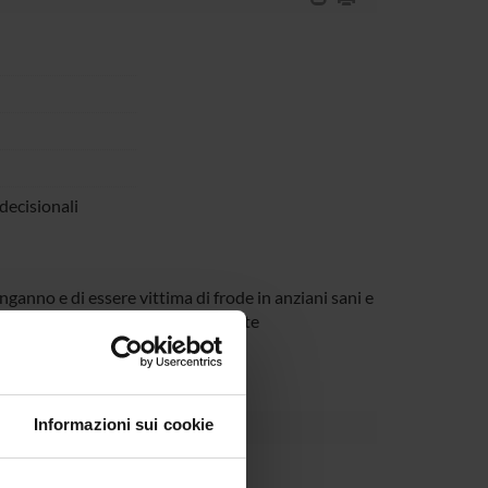
decisionali
ganno e di essere vittima di frode in anziani sani e
gono raccolte insieme alle risposte
Informazioni sui cookie