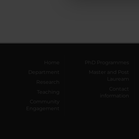
che hanno raccolto dal tuo uti
Home
PhD Programmes
Department
Master and Post
Lauream
Research
Contact
Teaching
information
Community
Engagement