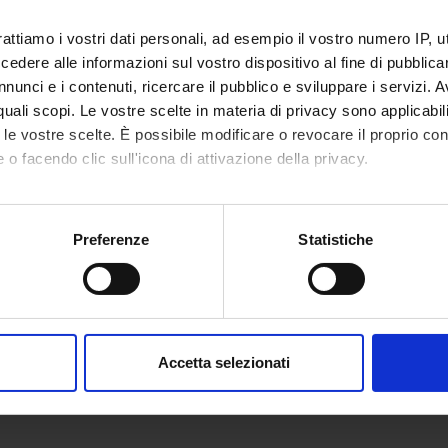
rattiamo i vostri dati personali, ad esempio il vostro numero IP, 
dere alle informazioni sul vostro dispositivo al fine di pubblica
RCH AREAS INVOLVED IN THE PROJECT
nunci e i contenuti, ricercare il pubblico e sviluppare i servizi. A
a, famiglia, reti sociali
r quali scopi. Le vostre scelte in materia di privacy sono applicabi
logy, Multidisciplinary
to le vostre scelte. È possibile modificare o revocare il proprio 
 o facendo clic sull'icona di attivazione della privacy.
mo anche:
oni sulla tua posizione geografica, con un'approssimazione di qu
Preferenze
Statistiche
spositivo, scansionandolo attivamente alla ricerca di caratteristich
aborati i tuoi dati personali e imposta le tue preferenze nella
s
consenso in qualsiasi momento dalla Dichiarazione sui cookie.
Accetta selezionati
nalizzare contenuti ed annunci, per fornire funzionalità dei socia
inoltre informazioni sul modo in cui utilizzi il nostro sito con i n
icità e social media, i quali potrebbero combinarle con altre inform