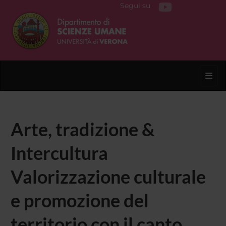
Segui su
Toggl
Arte, tradizione &
Intercultura
Valorizzazione culturale
e promozione del
territorio con il canto