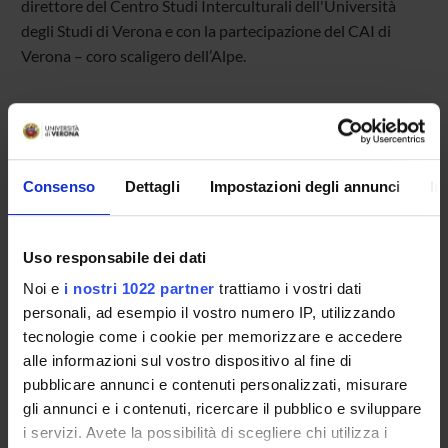
direttore del Centro Studi Interculturali dell'Università
degli Studi di Verona e con la partecipazione del CAI di
Verona – coro scaligero dell’Alpe.
Si terrà un’esibizione di alcuni brani e dimostrazione pratica
di come lavora un coro a 4 voci, diretto dal Maestro Matteo
Bogoni.
Consenso
Dettagli
Impostazioni degli annunci
In
Uso responsabile dei dati
Noi e
i nostri 1022 partner
trattiamo i vostri dati
personali, ad esempio il vostro numero IP, utilizzando
TITOLO
FORMATO (LINGUA, DIMENSIONE, DATA PUBBLI
tecnologie come i cookie per memorizzare e accedere
Programma
png (it, 2020 KB, 08/04/24)
alle informazioni sul vostro dispositivo al fine di
pubblicare annunci e contenuti personalizzati, misurare
gli annunci e i contenuti, ricercare il pubblico e sviluppare
i servizi. Avete la possibilità di scegliere chi utilizza i
Referente