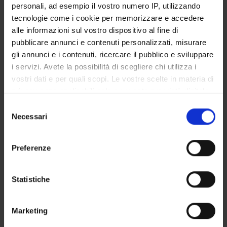
PUBLICATIONS
personali, ad esempio il vostro numero IP, utilizzando
tecnologie come i cookie per memorizzare e accedere
TITLE
alle informazioni sul vostro dispositivo al fine di
Interiority unbound: Sufi and modern articulations of the self
pubblicare annunci e contenuti personalizzati, misurare
gli annunci e i contenuti, ricercare il pubblico e sviluppare
Thinking through the heart: Islam, reflection and the search 
i servizi. Avete la possibilità di scegliere chi utilizza i
vostri dati e per quali scopi. Le vostre scelte in materia di
privacy sono applicabili solo su questa proprietà digitale
in cui avete effettuato le vostre scelte. È possibile
Selezione
ACTIVITIES
modificare o revocare il proprio consenso in qualsiasi
Necessari
del
momento dalla Dichiarazione sui cookie o facendo clic
consenso
RESEARCH AREAS
sull'icona di attivazione della privacy.
Preferenze
RESEARCH GROUPS
Con il tuo consenso, vorremmo anche:
PHD PROGRAMMES
raccogliere informazioni sulla tua posizione
Statistiche
geografica, con un'approssimazione di qualche
RESEARCH FACILITIES
metro,
Marketing
Identificare il tuo dispositivo, scansionandolo
LIBRARIES
attivamente alla ricerca di caratteristiche specifiche