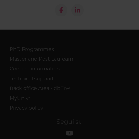
PhD Programmes
Master and Post Lauream
Contact information
Technical support
Back office Area - dbErw
MyUnivr
Privacy policy
Segui su