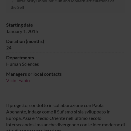
Interiority Unbound: Sufi and Modern articulations of
the Self
Starting date
January 1, 2015
Duration (months)
24
Departments
Human Sciences
Managers or local contacts
Vicini Fabio
Il progetto, condotto in collaborazione con Paola
Abenante, indaga come il Sufismo si sia sviluppato in
Europa, Asia e Medio Oriente nell'ultimo secolo
intersecandosi ma anche divergendo con le idee moderne di
sé e di conoscenza interiore.