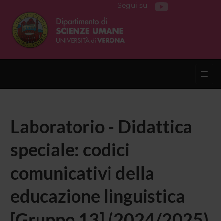
Segui su
Toggl
Laboratorio - Didattica
speciale: codici
comunicativi della
educazione linguistica
[Gruppo 13] (2024/2025)