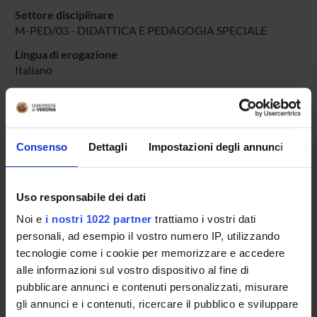
Settore disciplinare
M-PED/03 - DIDATTICA E PEDAGOGIA SPECIALE
Lingua di erogazione
Italiano
Periodo
DIDATTICA SOSTEGNO
dal 25-ott-2025 al 30-giu-2025.
Avvisi relativi al corso
Consenso
Dettagli
Impostazioni degli annunci
In
Seminari relativi al corso
Uso responsabile dei dati
ORARIO LEZIONI
Noi e
i nostri 1022 partner
trattiamo i vostri dati
Vai all'orario delle lezioni
personali, ad esempio il vostro numero IP, utilizzando
tecnologie come i cookie per memorizzare e accedere
alle informazioni sul vostro dispositivo al fine di
pubblicare annunci e contenuti personalizzati, misurare
gli annunci e i contenuti, ricercare il pubblico e sviluppare
Presentazione