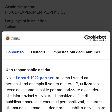
Academic sector
FIS/01 - EXPERIMENTAL PHYSICS
Language of instruction
Italian
Period
PERIODO DIDATTICO
dal Mar 1, 2026 al Dec 15, 2026.
Course news
Consenso
Dettagli
Impostazioni degli annunci
In
Seminars related to the course
Uso responsabile dei dati
LESSON TIMETABLE
Noi e
i nostri 1022 partner
trattiamo i vostri dati
personali, ad esempio il vostro numero IP, utilizzando
Go to lesson schedule
tecnologie come i cookie per memorizzare e accedere
alle informazioni sul vostro dispositivo al fine di
pubblicare annunci e contenuti personalizzati, misurare
gli annunci e i contenuti, ricercare il pubblico e sviluppare
Overview