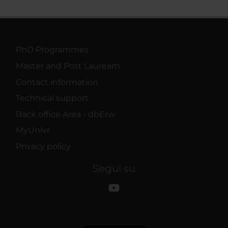
PhD Programmes
Master and Post Lauream
Contact information
Technical support
Back office Area - dbErw
MyUnivr
Privacy policy
Segui su