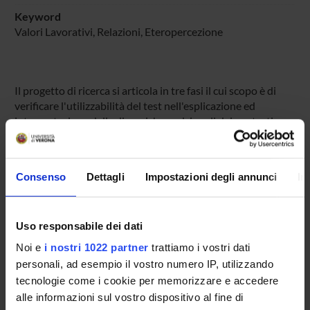
Keyword
Valori Lavorativi, Relazioni, Eteropercezione
Il progetto di ricerca si articola in tre fasi il cui scopo è di
verificare l'utilizzabilità del test nell'esplicazione ed
interpretazione delle dinamiche realzionali dei contesti
organizzativi.
Consenso
Dettagli
Impostazioni degli annunci
In
SPONSORS:
Ministero dell'Istruzione dell'Università e della Ricerca
Funds:
assigned and managed by the department
Uso responsabile dei dati
Noi e
i nostri 1022 partner
trattiamo i vostri dati
personali, ad esempio il vostro numero IP, utilizzando
tecnologie come i cookie per memorizzare e accedere
PROJECT PARTICIPANTS
alle informazioni sul vostro dispositivo al fine di